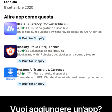
Lanciata
9 settembre 2020
Altre app come questa
BUCKS Currency Converter PRO++
stelle su 5
4,9
(1.133)
•
Piano gratuito disponibile
1133 recensioni totali
Unlimited multi currency switcher by geolocation +AI Analytics
Built for Shopify
Blockify Fraud Filter, Blocker
stelle su 5
4,9
(1.523)
•
Installazione gratuita
1523 recensioni totali
Block fraud with IP blocker, bot blocker and country blocker
Built for Shopify
Hextom AI Translate & Currency
stelle su 5
4,7
(1.174)
•
Piano gratuito disponibile
1174 recensioni totali
Translate with GPT, Claude, Gemini, etc and currency converter
Built for Shopify
Vuoi aggiungere un’app?