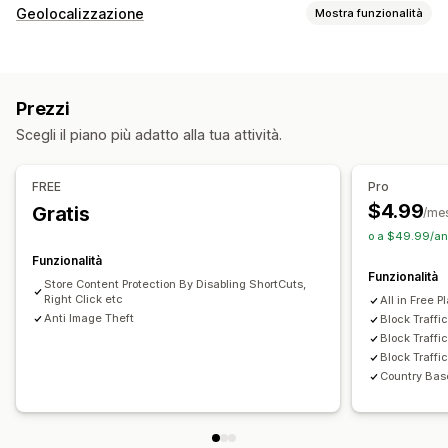
Geolocalizzazione
Mostra funzionalità
Blocco
Paesi
Stati
Città
Bot
Indirizzi IP
Whitelist
Prezzi
Reindirizzamenti
Scegli il piano più adatto alla tua attività.
Indirizzo IP
Paese
Reindirizzamento automatico
FREE
Pro
$4.99
Gratis
/me
o a $49.99/ann
Funzionalità
Funzionalità
Store Content Protection By Disabling ShortCuts,
Right Click etc
All in Free P
Anti Image Theft
Block Traffic
Block Traffi
Block Traffi
Country Bas