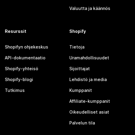
Valuutta ja käännös
Resurssit
Shopify
Shopifyn ohjekeskus
Tietoja
API-dokumentaatio
Uramahdollisuudet
Shopify-yhteisö
Sijoittajat
Shopify-blogi
Lehdistö ja media
Tutkimus
Kumppanit
Affiliate-kumppanit
Oikeudelliset asiat
Palvelun tila