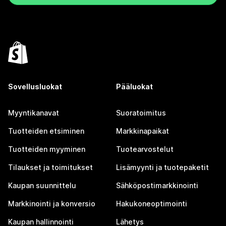
Sovellusluokat
Pääluokat
Myyntikanavat
Suoratoimitus
Tuotteiden etsiminen
Markkinapaikat
Tuotteiden myyminen
Tuotearvostelut
Tilaukset ja toimitukset
Lisämyynti ja tuotepaketit
Kaupan suunnittelu
Sähköpostimarkkinointi
Markkinointi ja konversio
Hakukoneoptimointi
Kaupan hallinnointi
Lähetys