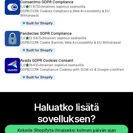
Consentmo GDPR Compliance
/ 5 tähteä
5,0
(1 873)
•
Ilmainen sopimus saatavilla
1873 arvostelua yhteensä
GDPR/CCPA Cookies Compliance,Web Accessibility & EU
Withdrawal
Built for Shopify
Pandectes GDPR Compliance
/ 5 tähteä
5,0
(2 887)
•
Ilmainen sopimus saatavilla
2887 arvostelua yhteensä
GDPR/CCPA Cookie Banner, Web Accessibility & EU Withdrawal
Built for Shopify
Avada GDPR Cookies Consent
/ 5 tähteä
5,0
(843)
•
Ilmainen sopimus saatavilla
843 arvostelua yhteensä
GDPR/CCPA Compliance Cookies with GCM v2 & Google-certified
Built for Shopify
Haluatko lisätä
sovelluksen?
Kokeile Shopifyta ilmaiseksi kolmen päivän ajan