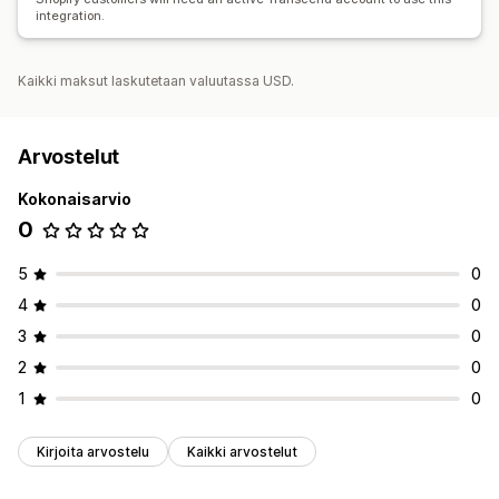
integration.
Kaikki maksut laskutetaan valuutassa USD.
Arvostelut
Kokonaisarvio
0
5
0
4
0
3
0
2
0
1
0
Kirjoita arvostelu
Kaikki arvostelut