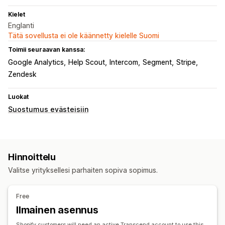
Kielet
Englanti
Tätä sovellusta ei ole käännetty kielelle Suomi
Toimii seuraavan kanssa:
Google Analytics
Help Scout
Intercom
Segment
Stripe
Zendesk
Luokat
Suostumus evästeisiin
Hinnoittelu
Valitse yrityksellesi parhaiten sopiva sopimus.
Free
Ilmainen asennus
Shopify customers will need an active Transcend account to use this