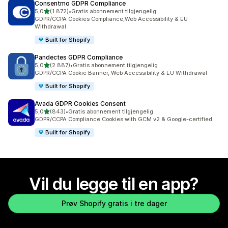
Consentmo GDPR Compliance
av 5 stjerner
5,0
(1 872)
•
Gratis abonnement tilgjengelig
Totalt 1872 omtaler
GDPR/CCPA Cookies Compliance,Web Accessibility & EU
Withdrawal
Built for Shopify
Pandectes GDPR Compliance
av 5 stjerner
5,0
(2 887)
•
Gratis abonnement tilgjengelig
Totalt 2887 omtaler
GDPR/CCPA Cookie Banner, Web Accessibility & EU Withdrawal
Built for Shopify
Avada GDPR Cookies Consent
av 5 stjerner
5,0
(843)
•
Gratis abonnement tilgjengelig
Totalt 843 omtaler
GDPR/CCPA Compliance Cookies with GCM v2 & Google-certified
Built for Shopify
Vil du legge til en app?
Prøv Shopify gratis i tre dager