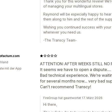
Thank you for this wonderful review! We'r
of managing your multilingual stores.
Raymond will be especially happy to hear
them along to him and the rest of the sup
Wishing you continued success with your i
whenever you need us.
-The Transcy Team-
ofactum.com
hland
ATTENTION: AFTER WEEKS STILL NO
te mit der App
It seems we have to open a dispute....
Bad technical experience. We're waiti
for several months now... very bad su
Can't recommend Transcy!
FireGroup hat geantwortet 17. März 2026
Hi there,