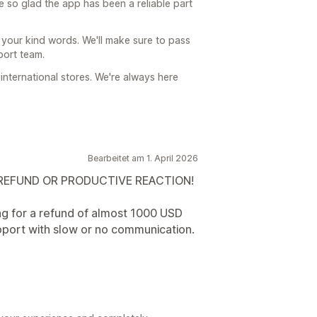
e so glad the app has been a reliable part
 your kind words. We'll make sure to pass
port team.
nternational stores. We're always here
Bearbeitet am 1. April 2026
 REFUND OR PRODUCTIVE REACTION!
ng for a refund of almost 1000 USD
pport with slow or no communication.