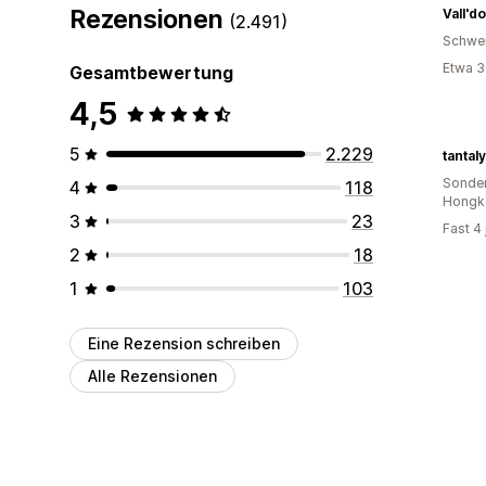
Rezensionen
Vall'd
(2.491)
Schwe
Etwa 3
Gesamtbewertung
4,5
5
2.229
tantal
Sonder
4
118
Hongk
3
23
Fast 4
2
18
1
103
Eine Rezension schreiben
Alle Rezensionen