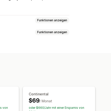
Funktionen anzeigen
Funktionen anzeigen
swährung
Echtzeitkurse
Switcher-Design
Preisrundung
atische Weiterleitung
Sprachumstellung
Übersetzungen
Massenübersetzung
ung
Metafeld-Übersetzung
ersetzung
URL-Übersetzung
Continental
terleitung
Sprachumstellung
$69
/ Monat
is von
oder $660/Jahr mit einer Ersparnis von