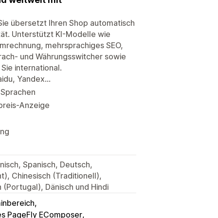
 Sie übersetzt Ihren Shop automatisch
tät. Unterstützt KI-Modelle wie
sumrechnung, mehrsprachiges SEO,
prach- und Währungsswitcher sowie
ie international.
aidu, Yandex…
 Sprachen
preis-Anzeige
ung
anisch, Spanisch, Deutsch,
), Chinesisch (Traditionell),
h (Portugal), Dänisch und Hindi
inbereich
s PageFly EComposer