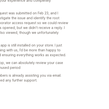
t your experience and completely
quest was submitted on Feb 23, and I
tigate the issue and identify the root
laborator access request so we could review
 opened, but we didn’t receive a reply. I
also viewed, though we unfortunately
p is still installed on your store. I just
ing with us, I’d be more than happy to
and ensuring everything works as expected.
 app, we can absolutely review your case
unused period
ers is already assisting you via email.
eed any further support.