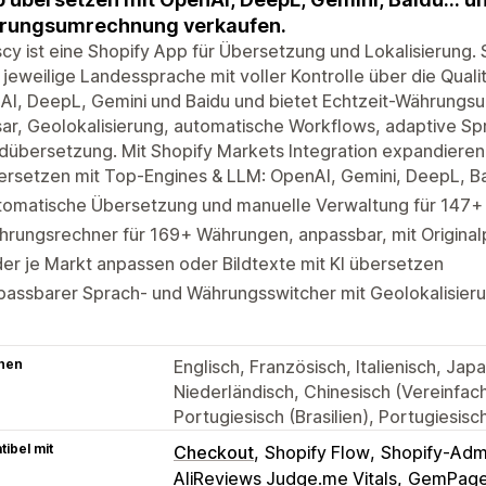
rungsumrechnung verkaufen.
cy ist eine Shopify App für Übersetzung und Lokalisierung.
e jeweilige Landessprache mit voller Kontrolle über die Quali
AI, DeepL, Gemini und Baidu und bietet Echtzeit-Währung
ar, Geolokalisierung, automatische Workflows, adaptive S
ldübersetzung. Mit Shopify Markets Integration expandieren S
ersetzen mit Top-Engines & LLM: OpenAI, Gemini, DeepL, B
tomatische Übersetzung und manuelle Verwaltung für 147+
rungsrechner für 169+ Währungen, anpassbar, mit Original
der je Markt anpassen oder Bildtexte mit KI übersetzen
passbarer Sprach- und Währungsswitcher mit Geolokalisier
hen
Englisch, Französisch, Italienisch, Jap
Niederländisch, Chinesisch (Vereinfacht
Portugiesisch (Brasilien), Portugiesisc
ibel mit
Checkout
Shopify Flow
Shopify-Adm
AliReviews Judge.me Vitals
GemPage