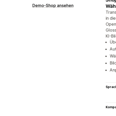
Demo-Shop ansehen
Wäh
Trans
in di
Open
Gloss
KI-Bi
Üb
Au
Wäh
Bil
An
Sprac
Kompat