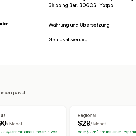
Shipping Bar, BOGOS
Yotpo
orien
Währung und Übersetzung
Währungsumrechnung
Geolokalisierung
Geolokalisierung
Checkout in Lande
Weiterleitungen
Mehrere Währungen
Länderauswahl
Land
Sprache
Popup-Widget
Autom
Preisanzeige
Manuelle Weiterleitung
Übersetzungen
Lokalisierungseinstellungen
Maschinelle Übersetzung
Währungsumstellung
Länderauswahl
hmen passt.
Automatische Synchronisierung von 
Währungsumrechnung
Übersetzung
Bildübersetzung
Manuelle Übersetz
SEO-Übersetzung
Professionelle Üb
lus
Regional
Glossarverwaltung
Automatische Wei
90
$29
/ Monat
Switcher-Design
/ Monat
2.80/Jahr mit einer Ersparnis von
oder $276/Jahr mit einer Ersparn