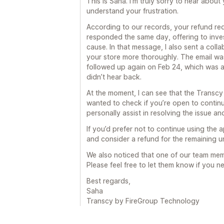
This is Saha. I’m truly sorry to hear abou
understand your frustration.
According to our records, your refund re
responded the same day, offering to inves
cause. In that message, I also sent a col
your store more thoroughly. The email was
followed up again on Feb 24, which was 
didn’t hear back.
At the moment, I can see that the Transcy ap
wanted to check if you’re open to continu
personally assist in resolving the issue 
If you’d prefer not to continue using the
and consider a refund for the remaining 
We also noticed that one of our team memb
Please feel free to let them know if you n
Best regards,
Saha
Transcy by FireGroup Technology