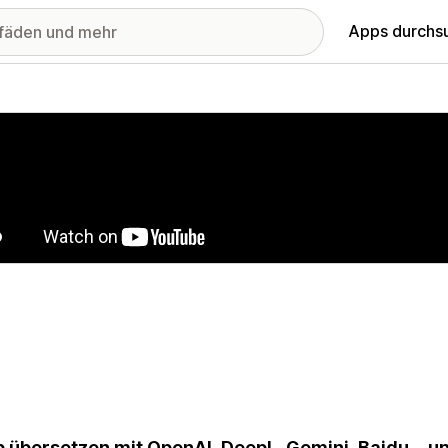
Apps durchs
stellte Bildergalerie
 übersetzen mit OpenAI, DeepL, Gemini, Baidu... u