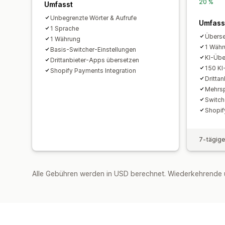
20 %
Umfasst
Unbegrenzte Wörter & Aufrufe
Umfass
1 Sprache
Überse
1 Währung
1 Wäh
Basis-Switcher-Einstellungen
KI-Übe
Drittanbieter-Apps übersetzen
150 KI
Shopify Payments Integration
Dritta
Mehrs
Switch
Shopif
7-tägige
Alle Gebühren werden in USD berechnet. Wiederkehrende 