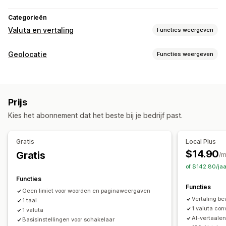
Categorieën
Valuta en vertaling
Functies weergeven
Valutaconversie
Geolocatie
Functies weergeven
Geolocatie
Checkout in lokale valuta
Tarieven in realtime
Omleidingen
Meerdere valuta's
Landkiezer
Ontwerp van wisselaar
Land
Taal
Pop-upwidget
Auto-redirect
Prijsafronding
Prijsweergave
Prijs
Handmatige omleiding
Vertaling
Kies het abonnement dat het beste bij je bedrijf past.
Lokalisatie-instellingen
Automatische vertaling
Valutawisselaar
Landkiezer
Taalwisselaar
Vertalingen automatisch synchroniseren
Bulkvertaling
Gratis
Local Plus
Valutaconversie
Vertaling
Vertaling van afbeeldingen
Handmatige vertaling
$14.90
Gratis
/
Vertaling van metavelden
SEO-vertaling
of $142.80/ja
Professionele vertaling
URL-vertaling
Functies
Functies
Terminologiebeheer
Auto-redirect
Taalwisselaar
Geen limiet voor woorden en paginaweergaven
Vertaling be
1 taal
Ontwerp van wisselaar
1 valuta con
1 valuta
AI-vertaale
Basisinstellingen voor schakelaar