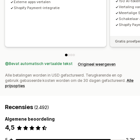
150 AI-toke
Externe apps vertalen
Vertaling v
Shopify Payment-integratie
Meertalige
Schakelaar
Shopify Pay
Gratis proefp
Bevat automatisch vertaalde tekst
Origineel weergeven
Alle betalingen worden in USD gefactureerd. Terugkerende en op
gebruik gebaseerde kosten worden om de 30 dagen gefactureerd.
Alle
prijsopties
Recensies
(2.492)
Algemene beoordeling
4,5
5
2,2K