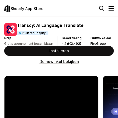
Shopify App Store
Transcy: AI Language Translate
Built for Shopify
Prijs
Beoordeling
Ontwikkelaar
Gratis abonnement beschikbaar
4,5
(2.492)
FireGroup
Installeren
Demowinkel bekijken