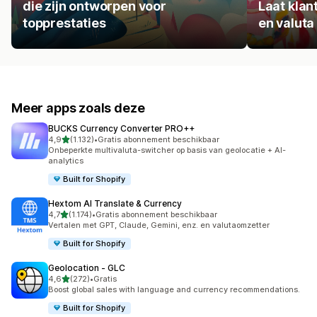
die zijn ontworpen voor
Laat klan
topprestaties
en valuta
Meer apps zoals deze
BUCKS Currency Converter PRO++
van 5 sterren
4,9
(1.132)
•
Gratis abonnement beschikbaar
1132 recensies in totaal
Onbeperkte multivaluta-switcher op basis van geolocatie + AI-
analytics
Built for Shopify
Hextom AI Translate & Currency
van 5 sterren
4,7
(1.174)
•
Gratis abonnement beschikbaar
1174 recensies in totaal
Vertalen met GPT, Claude, Gemini, enz. en valutaomzetter
Built for Shopify
Geolocation ‑ GLC
van 5 sterren
4,6
(272)
•
Gratis
272 recensies in totaal
Boost global sales with language and currency recommendations.
Built for Shopify