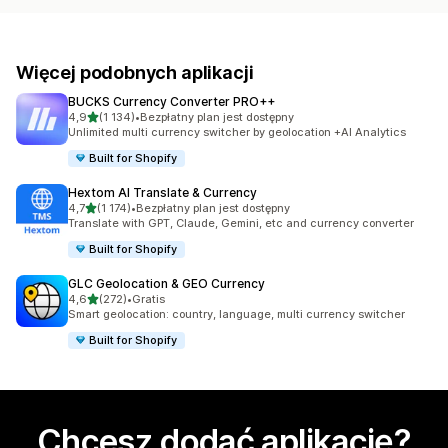
Więcej podobnych aplikacji
BUCKS Currency Converter PRO++
na 5 gwiazdek
4,9
(1 134)
•
Bezpłatny plan jest dostępny
Łączna liczba recenzji: 1134
Unlimited multi currency switcher by geolocation +AI Analytics
Built for Shopify
Hextom AI Translate & Currency
na 5 gwiazdek
4,7
(1 174)
•
Bezpłatny plan jest dostępny
Łączna liczba recenzji: 1174
Translate with GPT, Claude, Gemini, etc and currency converter
Built for Shopify
GLC Geolocation & GEO Currency
na 5 gwiazdek
4,6
(272)
•
Gratis
Łączna liczba recenzji: 272
Smart geolocation: country, language, multi currency switcher
Built for Shopify
Chcesz dodać aplikację?