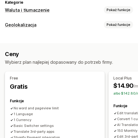
Kategorie
Waluta i tłumaczenie
Pokaż funkcje
Przeliczanie walut
Geolokalizacja
Pokaż funkcje
Geolokalizacja
Realizacja zakupu w walucie lokalnej
Przekierowania
Stawki w czasie rzeczywistym
Wiele walut
Wybór kraju
Kraj
Język
Wyskakujący widżet
Wygląd przełącznika
Zaokrąglanie cen
Wyświetlanie cen
Ceny
Automatyczne przekierowanie strony
Język i tłumaczenie
Wybierz plan najlepiej dopasowany do potrzeb firmy.
Przekierowanie ręczne
Tłumaczenie maszynowe
Ustawienia lokalizacji
Automatyczna synchronizacja tłumaczeń
Free
Local Plus
Przełącznik waluty
Wybór kraju
Przełącznik języka
Tłumaczenie zbiorcze
Tłumaczenie obrazu
$14.90
Gratis
/m
Przeliczanie walut
Tłumaczenie
Tłumaczenie ręczne
Metapola tłumaczenia
albo $142.80/
Tłumaczenie pod kątem SEO
Profesjonalne tłumaczenie
Funkcje
Funkcje
Tłumaczenie adresu URL
Zarządzanie terminologią
No word and pageview limit
Edit transla
1 Language
Automatyczne przekierowanie strony
Przełącznik języka
Convert 1 c
1 Currency
Wygląd przełącznika
AI Translati
Basic Switcher settings
150 Monthly
Translate 3rd-party apps
Edit 3rd-par
Shopify Payment integration