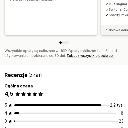
Multilingua
Switcher Cu
Shopify Paym
7-dniowa dar
Wszystkie opłaty są naliczane w USD. Opłaty cykliczne i zależne od
użytkowania są pobierane co 30 dni.
Zobacz wszystkie opcje cen
Recenzje
(2 491)
Ogólna ocena
4,5
5
2,2 tys.
4
118
3
23