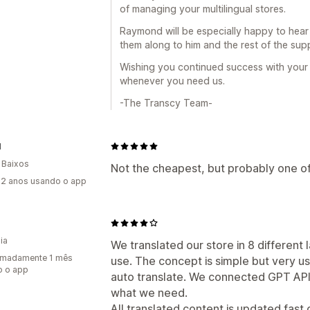
of managing your multilingual stores.
Raymond will be especially happy to hear
them along to him and the rest of the sup
Wishing you continued success with your i
whenever you need us.
-The Transcy Team-
l
 Baixos
Not the cheapest, but probably one of t
2 anos usando o app
ia
We translated our store in 8 different
imadamente 1 mês
use. The concept is simple but very us
o o app
auto translate. We connected GPT API 
what we need.
All translated content is updated fas