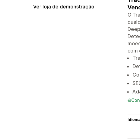
Ver loja de demonstração
Vend
O Tra
qualq
Deep
Detec
moeda
com o
Tr
Det
Co
SEO
Ada
Con
Idiom