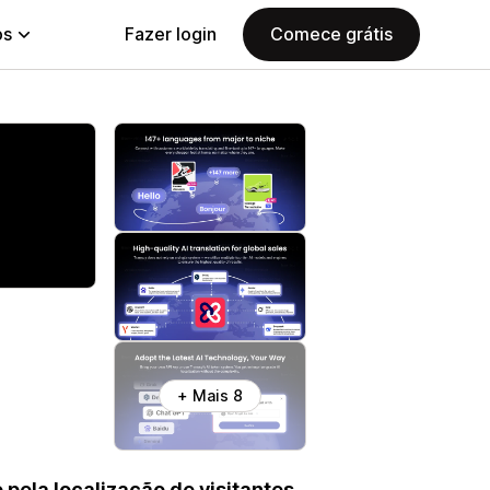
ps
Fazer login
Comece grátis
+ Mais 8
ela localização de visitantes.