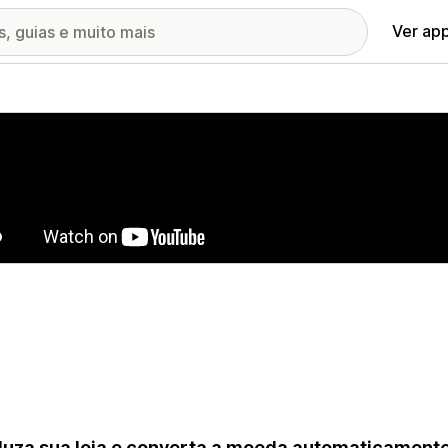
Ver ap
ia de imagens em destaque
uza sua loja e converta a moeda automaticamente p