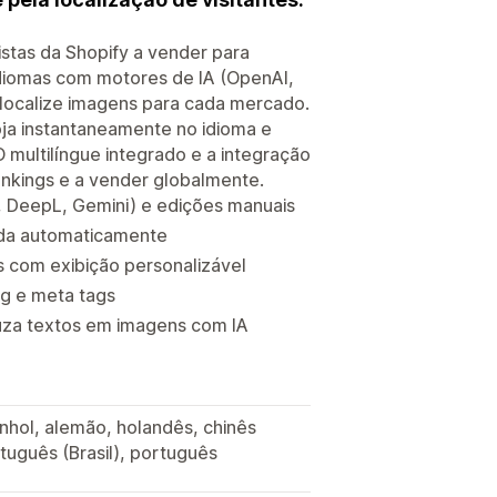
istas da Shopify a vender para
idiomas com motores de IA (OpenAI,
localize imagens para cada mercado.
oja instantaneamente no idioma e
multilíngue integrado e a integração
nkings e a vender globalmente.
, DeepL, Gemini) e edições manuais
oeda automaticamente
com exibição personalizável
ng e meta tags
duza textos em imagens com IA
panhol, alemão, holandês, chinês
ortuguês (Brasil), português