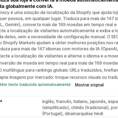
a globalmente com IA.
nscy é uma solução de localização da Shopify que ajuda loj
uer pessoa, em qualquer lugar. Traduza para mais de 147 
L, Gemini), converta mais de 169 moedas em tempo real e 
te a localização de visitantes automaticamente e exiba a l
 deles, sem a necessidade de configuração manual. O SEO 
 Shopify Markets ajudam a obter melhores posições nos ra
aduza para mais de 147 idiomas com motores de IA (OpenAI
ecte a localização de visitantes e alterne o idioma e a m
nversão de moeda em tempo real para mais de 169 moedas 
 multilíngue para rankings globais: URLs traduzidos, hrefla
pte imagens por mercado: troque recursos visuais ou tra
tém texto traduzido automaticamente
Mostrar original
as
inglês, francês, italiano, japonês, es
(simplificado), chinês (tradicional), p
(Portugal), dinamarquêse hindi