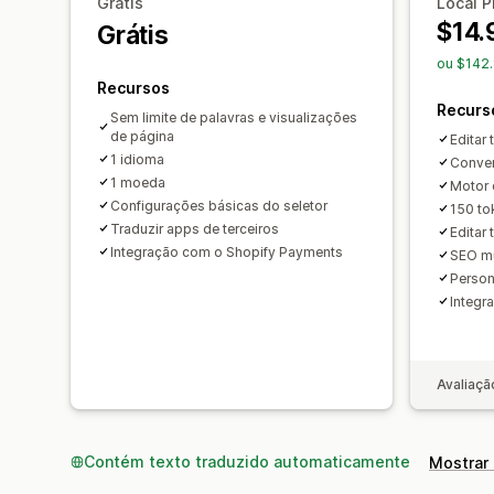
Grátis
Local P
$14.
Grátis
ou $142
Recursos
Recurs
Sem limite de palavras e visualizações
de página
Editar
1 idioma
Conver
1 moeda
Motor 
Configurações básicas do seletor
150 to
Traduzir apps de terceiros
Editar
Integração com o Shopify Payments
SEO mu
Person
Integr
Avaliaçã
Contém texto traduzido automaticamente
Mostrar 