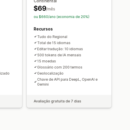
Continental
$69
URL
Gerenciamento de glossário
/mês
nador de idioma
ou $660/ano (economia de 20%)
Recursos
Tudo do Regional
Total de 15 idiomas
Editar tradução: 10 idiomas
500 tokens de IA mensais
15 moedas
Glossário com 200 termos
tizado
Geolocalização
Chave de API para DeepL, OpenAI e
Gemini
Avaliação gratuita de 7 dias