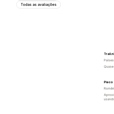
Todas as avaliações
Trail.n
Países
Quase 
Pieco
Romên
Aprox
usand