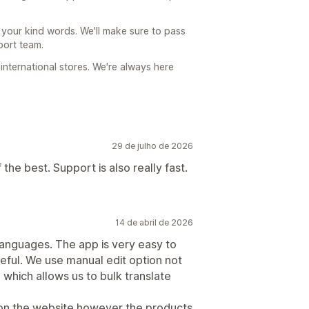
 your kind words. We'll make sure to pass
port team.
nternational stores. We're always here
29 de julho de 2026
he best. Support is also really fast.
14 de abril de 2026
 languages. The app is very easy to
eful. We use manual edit option not
which allows us to bulk translate
t on the website however the products