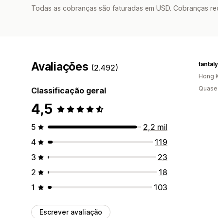
Todas as cobranças são faturadas em USD. Cobranças reco
Avaliações
tantal
(2.492)
Hong K
Quase 
Classificação geral
4,5
5
2,2 mil
4
119
3
23
2
18
1
103
Escrever avaliação