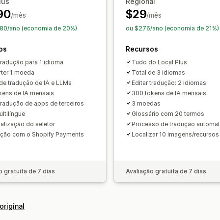
inglês)
lus
Regional
90
$29
Tradução profissional
Tradução de 
/mês
/mês
Redirecionamento automático
Alter
.80/ano (economia de 20%)
ou $276/ano (economia de 21%)
Design do alternador
os
Recursos
 tradução para 1 idioma
Tudo do Local Plus
ter 1 moeda
Total de 3 idiomas
de tradução de IA e LLMs
Editar tradução: 2 idiomas
kens de IA mensais
300 tokens de IA mensais
 tradução de apps de terceiros
3 moedas
ltilíngue
Glossário com 20 termos
alização do seletor
Processo de tradução automa
ação com o Shopify Payments
Localizar 10 imagens/recursos
o gratuita de 7 dias
Avaliação gratuita de 7 dias
original