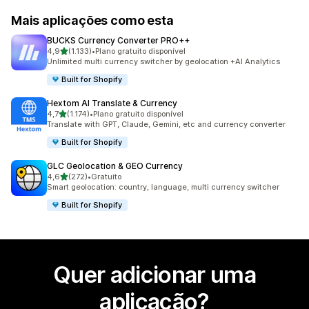
Mais aplicações como esta
BUCKS Currency Converter PRO++
de 5 estrelas
4,9
(1.133)
•
Plano gratuito disponível
1133 total de avaliações
Unlimited multi currency switcher by geolocation +AI Analytics
Built for Shopify
Hextom AI Translate & Currency
de 5 estrelas
4,7
(1.174)
•
Plano gratuito disponível
1174 total de avaliações
Translate with GPT, Claude, Gemini, etc and currency converter
Built for Shopify
GLC Geolocation & GEO Currency
de 5 estrelas
4,6
(272)
•
Gratuito
272 total de avaliações
Smart geolocation: country, language, multi currency switcher
Built for Shopify
Quer adicionar uma
aplicação?