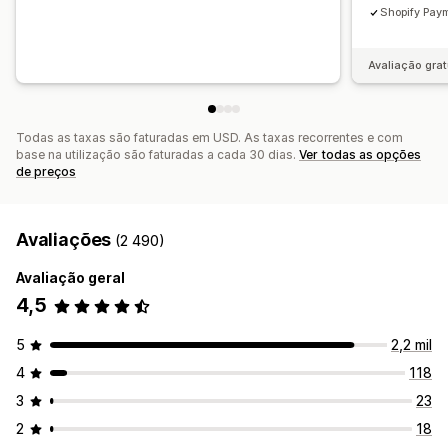
Shopify Paym
Avaliação grat
Todas as taxas são faturadas em USD. As taxas recorrentes e com
base na utilização são faturadas a cada 30 dias.
Ver todas as opções
de preços
Avaliações
(2 490)
Avaliação geral
4,5
5
2,2 mil
4
118
3
23
2
18