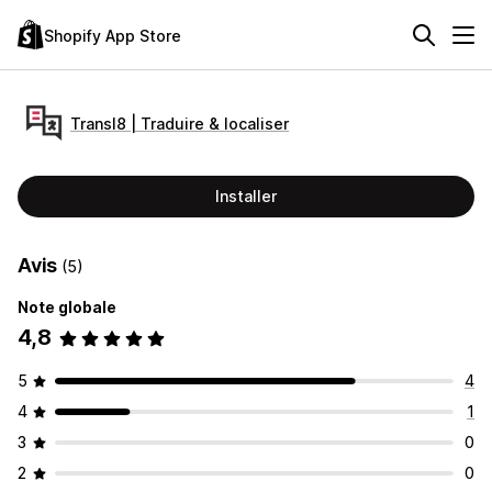
Shopify App Store
Transl8 | Traduire & localiser
Installer
Avis
(5)
Note globale
4,8
5
4
4
1
3
0
2
0