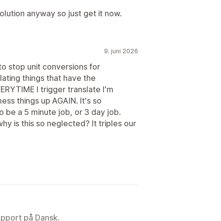
olution anyway so just get it now.
9. juni 2026
 to stop unit conversions for
ating things that have the
VERYTIME I trigger translate I'm
mess things up AGAIN. It's so
to be a 5 minute job, or 3 day job.
hy is this so neglected? It triples our
upport på Dansk.