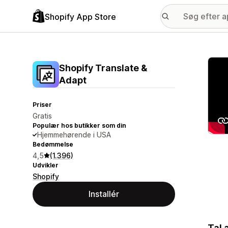
Shopify App Store
Galle
Shopify Translate &
Adapt
Priser
Gratis
Populær hos butikker som din
Hjemmehørende i USA
Bedømmelse
4,5
(1.396)
Udvikler
Shopify
Installér
Tal 