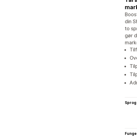
mar
Boost
din S
to sp
gør d
marke
Til
Ov
Til
Til
Adm
Sprog
Funge