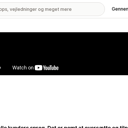
Gennem
ri med udvalgte billeder
alle kunders sprog. Det er nemt at oversætte og tilpas