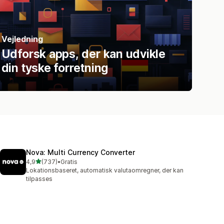
Vejledning
Udforsk apps, der kan udvikle
din tyske forretning
Nova: Multi Currency Converter
ud af 5 stjerner
4,9
(737)
•
Gratis
737 anmeldelser i alt
Lokationsbaseret, automatisk valutaomregner, der kan
tilpasses