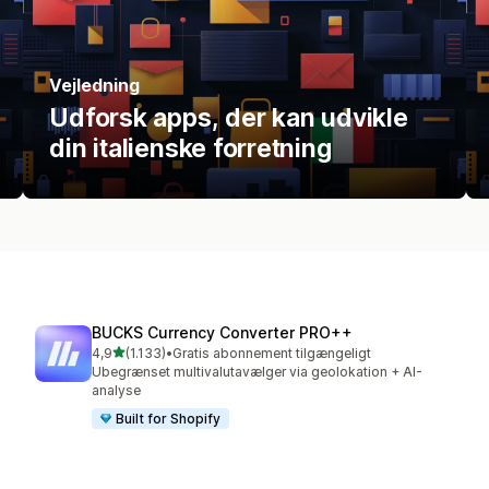
Vejledning
Udforsk apps, der kan udvikle
din italienske forretning
BUCKS Currency Converter PRO++
ud af 5 stjerner
4,9
(1.133)
•
Gratis abonnement tilgængeligt
1133 anmeldelser i alt
Ubegrænset multivalutavælger via geolokation + AI-
analyse
Built for Shopify