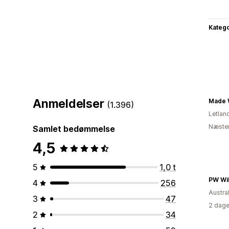
Katego
Anmeldelser
Made 
(1.396)
Letlan
Næsten
Samlet bedømmelse
4,5
5
1,0 t
PW Wil
4
256
Austra
3
47
2 dage
2
34