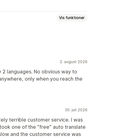
Vis funktioner
ronisering af oversættelser
telse
Oversættelse af metafelter
webadresser
2. august 2026
ly 2 languages. No obvious way to
 anywhere, only when you reach the
30. juli 2026
utely terrible customer service. I was
 took one of the "free" auto translate
d slow and the customer service was