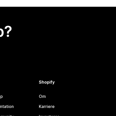
p?
Shopify
lp
Om
ntation
Karriere