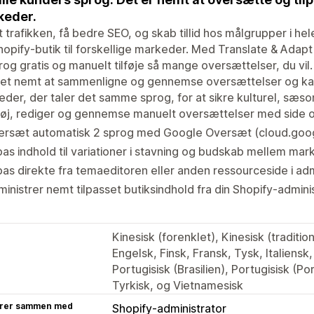
keder.
 trafikken, få bedre SEO, og skab tillid hos målgrupper i hel
hopify-butik til forskellige markeder. Med Translate & Adap
rog gratis og manuelt tilføje så mange oversættelser, du vil
et nemt at sammenligne og gennemse oversættelser og kan 
der, der taler det samme sprog, for at sikre kulturel, sæ
føj, rediger og gennemse manuelt oversættelser med side 
ersæt automatisk 2 sprog med Google Oversæt (cloud.goog
pas indhold til variationer i stavning og budskab mellem ma
pas direkte fra temaeditoren eller anden ressourceside i ad
inistrer nemt tilpasset butiksindhold fra din Shopify-admini
Kinesisk (forenklet), Kinesisk (traditio
Engelsk, Finsk, Fransk, Tysk, Italiensk
Portugisisk (Brasilien), Portugisisk (P
Tyrkisk, og Vietnamesisk
rer sammen med
Shopify-administrator