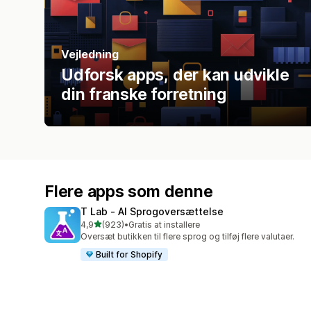
Vejledning
Udforsk apps, der kan udvikle
din franske forretning
Flere apps som denne
T Lab ‑ AI Sprogoversættelse
ud af 5 stjerner
4,9
(923)
•
Gratis at installere
923 anmeldelser i alt
Oversæt butikken til flere sprog og tilføj flere valutaer.
Built for Shopify