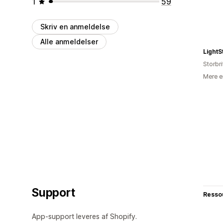
1
59
Skriv en anmeldelse
Alle anmeldelser
Light
Storbr
Mere e
Support
Resso
App-support leveres af Shopify.