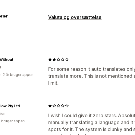
rier
Valuta og oversættelse
Sprogoversættelse
Maskinoversættelse
Automatisk synk
Masseoversættelse
Manuel oversæt
SEO-oversættelse
Oversættelse af 
Without
d
For some reason it auto translates on
 2 år bruger appen
translate more. This is not mentioned
limit.
low Pty Ltd
lien
I wish I could give it zero stars. Absol
 bruger appen
manually translating a language and it
spots for it. The system is clunky an