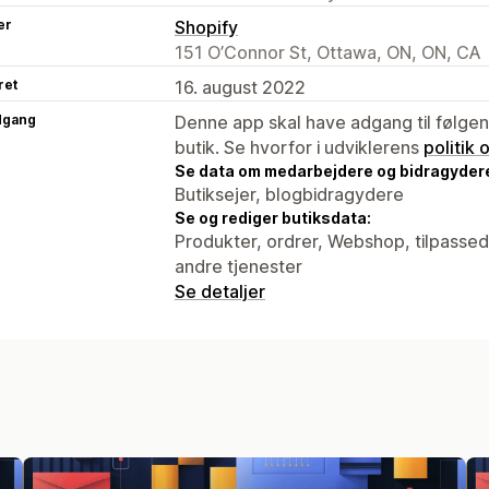
er
Shopify
151 O’Connor St, Ottawa, ON, ON, CA
ret
16. august 2022
dgang
Denne app skal have adgang til følgend
butik. Se hvorfor i udviklerens
politik
Se data om medarbejdere og bidragyder
Butiksejer, blogbidragydere
Se og rediger butiksdata:
Produkter, ordrer, Webshop, tilpassed
andre tjenester
Se detaljer