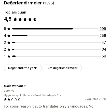
Değerlendirmeler
(1.395)
Toplu çeviri
Manuel çeviri
Meta alan çevirisi
SEO çevirisi
URL çevirisi
Toplam puan
4,5
5
999
4
256
3
47
2
34
1
59
Değerlendirme yazın
Tüm değerlendirmeler
Made Without
Letonya
Uygulamayı kullanma süresi:Neredeyse 2 yıl
2 Ağustos 2026
For some reason it auto translates only 2 languages. No