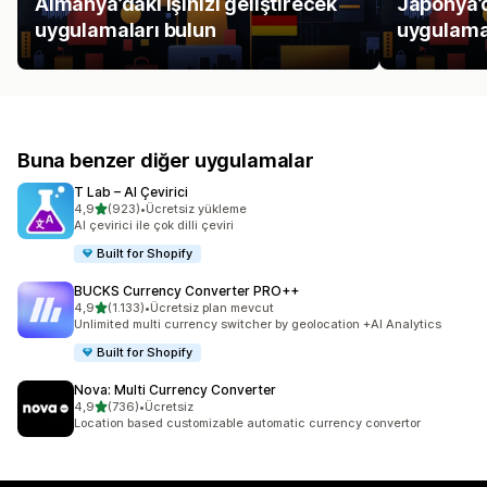
Almanya’daki işinizi geliştirecek
Japonya’d
uygulamaları bulun
uygulama
Buna benzer diğer uygulamalar
T Lab – AI Çevirici
5 yıldız üzerinden
4,9
(923)
•
Ücretsiz yükleme
toplam 923 değerlendirme
AI çevirici ile çok dilli çeviri
Built for Shopify
BUCKS Currency Converter PRO++
5 yıldız üzerinden
4,9
(1.133)
•
Ücretsiz plan mevcut
toplam 1133 değerlendirme
Unlimited multi currency switcher by geolocation +AI Analytics
Built for Shopify
Nova: Multi Currency Converter
5 yıldız üzerinden
4,9
(736)
•
Ücretsiz
toplam 736 değerlendirme
Location based customizable automatic currency convertor