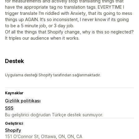
for measurements and actively stop translating things that
have the appropriate tag no translation tags. EVERYTIME I
trigger translate I'm riddled with Anxiety, that its going to mess
things up AGAIN. It's so inconsistent, I never know if its going
to be a 5 minute job, or 3 day job.
Of all the things that Shopify change, why is this so neglected?
It triples our audience when it works.
Destek
Uygulama desteği Shopify tarafından sağlanmaktadır.
Kaynaklar
Gizlilik politikası
SSS
Bu geliştirici doğrudan Türkçe destek sunmuyor.
Geliştirici
Shopify
151 O’Connor St, Ottawa, ON, ON, CA