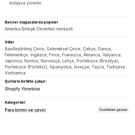
kolayca yönetin
Benzer mağazalarda popüler
Amerika Birleşik Devletleri merkezli
Diller
Basitleştirilmiş Çince, Geleneksel Çince, Çekçe, Danca,
Felemenkçe, İngilizce, Fince, Fransızca, Almanca, İtalyanca,
Japonca, Korece, Norveççe, Lehçe, Portekizce (Brezilya),
Portekizce (Portekiz), İspanyolca, İsveççe, Tayca, Türkçeve
Vietnamca
Şunlarla birlikte çalışır:
Shopify Yöneticisi
Kategoriler
Para birimi ve çeviri
Özellikleri göster
Dil çevirisi
Makine çevirisi
Otomatik senkronize edilen çeviriler