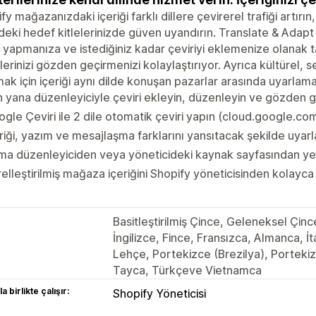
fy mağazanızdaki içeriği farklı dillere çevirerel trafiği artırı
deki hedef kitlelerinizde güven uyandırın. Translate & Adapt 
i yapmanıza ve istediğiniz kadar çeviriyi eklemenize olanak 
ilerinizi gözden geçirmenizi kolaylaştırıyor. Ayrıca kültürel,
mak için içeriği aynı dilde konuşan pazarlar arasında uyarlam
 yana düzenleyiciyle çeviri ekleyin, düzenleyin ve gözden g
gle Çeviri ile 2 dile otomatik çeviri yapın (cloud.google.co
riği, yazım ve mesajlaşma farklarını yansıtacak şekilde uyarl
a düzenleyiciden veya yöneticideki kaynak sayfasından yere
elleştirilmiş mağaza içeriğini Shopify yöneticisinden kolayca
Basitleştirilmiş Çince, Geleneksel Çi
İngilizce, Fince, Fransızca, Almanca, 
Lehçe, Portekizce (Brezilya), Portekiz
Tayca, Türkçeve Vietnamca
a birlikte çalışır:
Shopify Yöneticisi