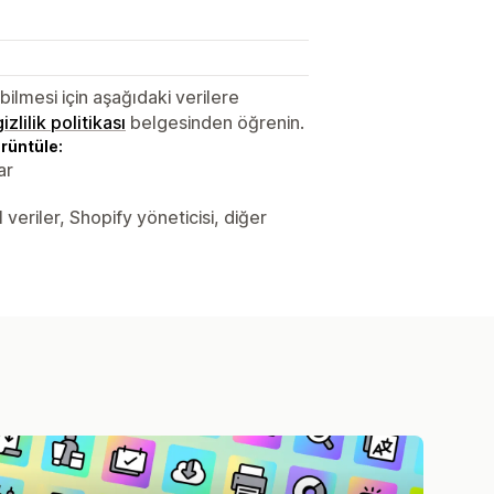
lmesi için aşağıdaki verilere
gizlilik politikası
belgesinden öğrenin.
örüntüle:
ar
 veriler, Shopify yöneticisi, diğer