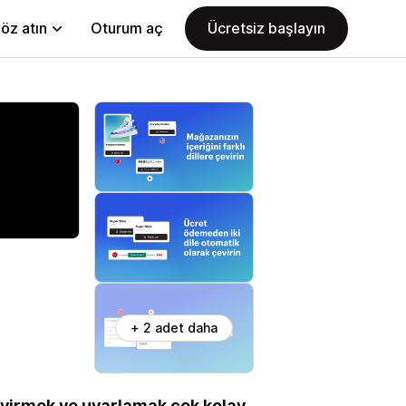
öz atın
Oturum aç
Ücretsiz başlayın
+ 2 adet daha
çevirmek ve uyarlamak çok kolay.