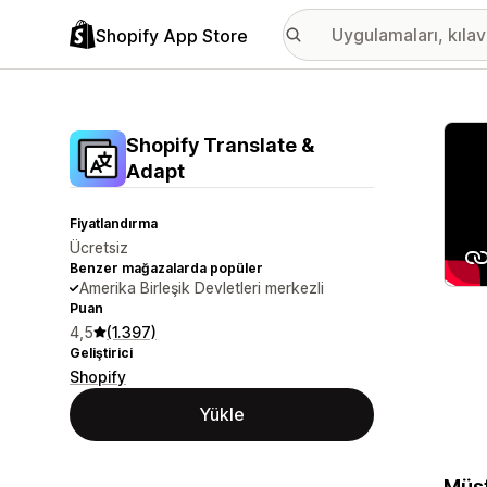
Shopify App Store
Öne ç
Shopify Translate &
Adapt
Fiyatlandırma
Ücretsiz
Benzer mağazalarda popüler
Amerika Birleşik Devletleri merkezli
Puan
4,5
(1.397)
Geliştirici
Shopify
Yükle
Müşt