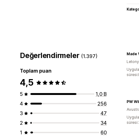
Katego
Değerlendirmeler
Made 
(1.397)
Leton
Uygula
Toplam puan
süresi
4,5
5
1,0 B
PW Wil
4
256
Avustr
3
47
Uygula
2
34
süresi
1
60