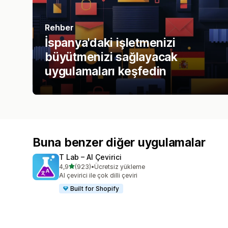
Rehber
İspanya'daki işletmenizi
büyütmenizi sağlayacak
uygulamaları keşfedin
Buna benzer diğer uygulamalar
T Lab – AI Çevirici
5 yıldız üzerinden
4,9
(923)
•
Ücretsiz yükleme
toplam 923 değerlendirme
AI çevirici ile çok dilli çeviri
Built for Shopify