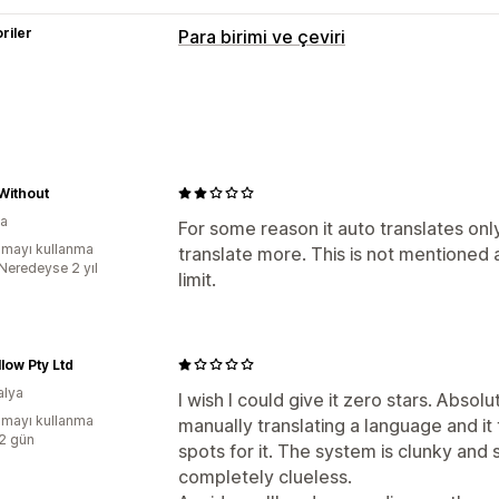
riler
Para birimi ve çeviri
Dil çevirisi
Makine çevirisi
Otomatik senkronize e
Manuel çeviri
Meta alan çevirisi
SEO 
Without
ya
For some reason it auto translates on
mayı kullanma
translate more. This is not mentioned
:Neredeyse 2 yıl
limit.
low Pty Ltd
alya
I wish I could give it zero stars. Absol
mayı kullanma
manually translating a language and it
:2 gün
spots for it. The system is clunky an
completely clueless.