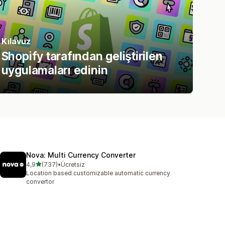
Kılavuz
Shopify tarafından geliştirilen
uygulamaları edinin
Nova: Multi Currency Converter
5 yıldız üzerinden
4,9
(737)
•
Ücretsiz
toplam 737 değerlendirme
Location based customizable automatic currency
convertor