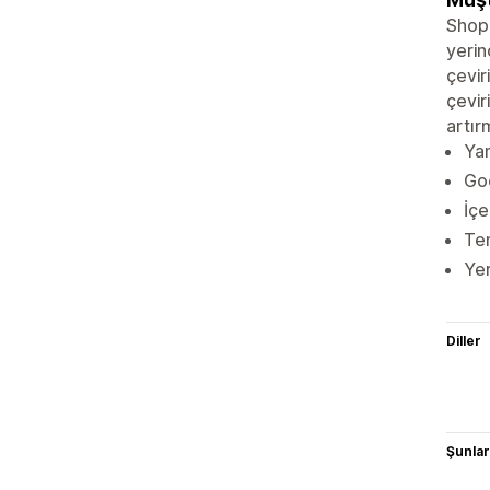
Shopi
yerin
çevir
çevir
artır
Yan
Goo
İçe
Tem
Yer
Diller
Şunlarl