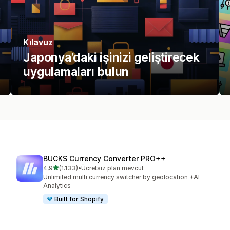
Kılavuz
Japonya’daki işinizi geliştirecek
uygulamaları bulun
BUCKS Currency Converter PRO++
5 yıldız üzerinden
4,9
(1.133)
•
Ücretsiz plan mevcut
toplam 1133 değerlendirme
Unlimited multi currency switcher by geolocation +AI
Analytics
Built for Shopify