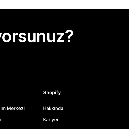
yorsunuz?
Shopify
dım Merkezi
Hakkında
i
Kariyer