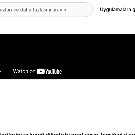
Uygulamalara g
ıkan görsel galerisi
erilerinize kendi dilinde hizmet verin. İçeriğinizi 