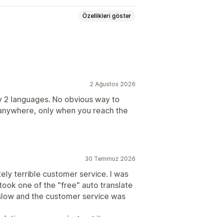
Özellikleri göster
dilen çeviriler
Toplu çeviri
çevirisi
URL çevirisi
2 Ağustos 2026
ly 2 languages. No obvious way to
 anywhere, only when you reach the
30 Temmuz 2026
utely terrible customer service. I was
 took one of the "free" auto translate
d slow and the customer service was