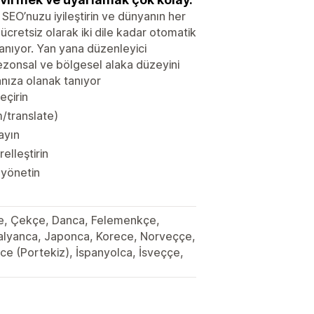
n, SEO’nuzu iyileştirin ve dünyanın her
ücretsiz olarak iki dile kadar otomatik
tanıyor. Yan yana düzenleyici
 sezonsal ve bölgesel alaka düzeyini
anıza olanak tanıyor
eçirin
m/translate)
ayın
lleştirin
 yönetin
nce, Çekçe, Danca, Felemenkçe,
İtalyanca, Japonca, Korece, Norveççe,
ce (Portekiz), İspanyolca, İsveççe,