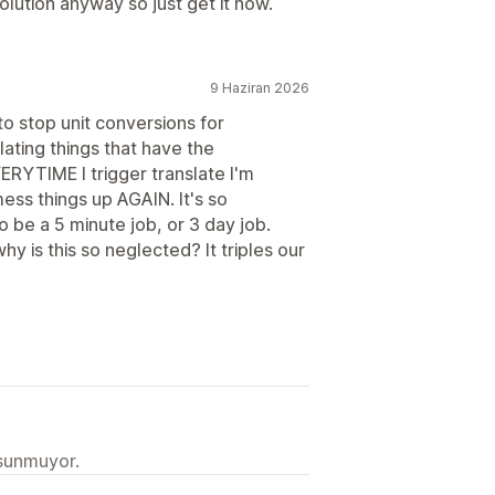
olution anyway so just get it now.
9 Haziran 2026
 to stop unit conversions for
ating things that have the
VERYTIME I trigger translate I'm
mess things up AGAIN. It's so
to be a 5 minute job, or 3 day job.
hy is this so neglected? It triples our
 sunmuyor.