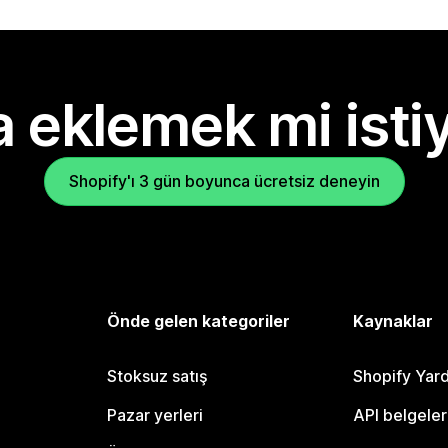
 eklemek mi isti
Shopify'ı 3 gün boyunca ücretsiz deneyin
Önde gelen kategoriler
Kaynaklar
Stoksuz satış
Shopify Yar
Pazar yerleri
API belgeler