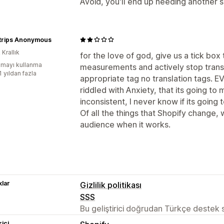
Avoid, you'll end up needing another s
Strips Anonymous
 Krallık
for the love of god, give us a tick box
mayı kullanma
measurements and actively stop transl
1 yıldan fazla
appropriate tag no translation tags. E
riddled with Anxiety, that its going to 
inconsistent, I never know if its going 
Of all the things that Shopify change, w
audience when it works.
lar
Gizlilik politikası
SSS
Bu geliştirici doğrudan Türkçe destek
rici