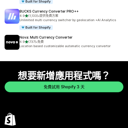
Built for Shopify
BUCKS Currency Converter PRO++
滿分 5 顆星
4.9
(1,133)
•
提供免費方案
共有 1133 則評價
Unlimited multi currency switcher by geolocation +AI Analytics
Built for Shopify
Nova: Multi Currency Converter
滿分 5 顆星
4.9
(737)
•
免費
共有 737 則評價
Location based customizable automatic currency convertor
想要新增應用程式嗎？
免費試用 Shopify 3 天