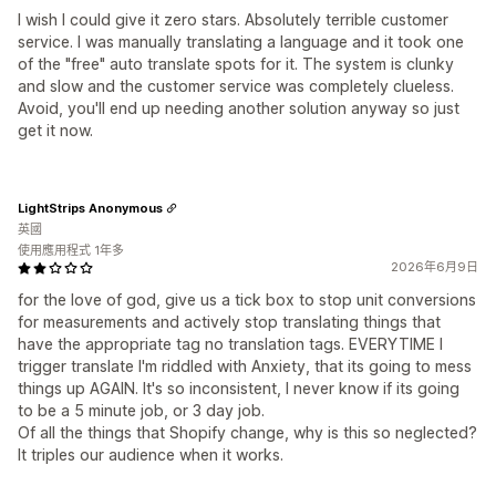
I wish I could give it zero stars. Absolutely terrible customer
service. I was manually translating a language and it took one
of the "free" auto translate spots for it. The system is clunky
and slow and the customer service was completely clueless.
Avoid, you'll end up needing another solution anyway so just
get it now.
LightStrips Anonymous
英國
使用應用程式 1年多
2026年6月9日
for the love of god, give us a tick box to stop unit conversions
for measurements and actively stop translating things that
have the appropriate tag no translation tags. EVERYTIME I
trigger translate I'm riddled with Anxiety, that its going to mess
things up AGAIN. It's so inconsistent, I never know if its going
to be a 5 minute job, or 3 day job.
Of all the things that Shopify change, why is this so neglected?
It triples our audience when it works.