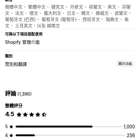
簡體中文、 繁體中文、 捷克文、 丹麥文、 荷蘭文、 英文、 芬蘭
文、 法文、 德文、 義大利文、 日文、 韓文、 挪威文、 波蘭文、
葡萄牙文 (巴西)、 葡萄牙文 (葡萄牙)、 西班牙文、 瑞典文、 泰
文、 土耳其文，以及 越南文
可與以下項目搭配使用
Shopify 管理介面
類別
幣別和翻譯
顯示功能
語言翻譯
機器翻譯
自動同步翻譯
大量翻譯
手動翻譯
中繼欄位翻譯
評論
(1,396)
SEO 翻譯
網址翻譯
整體評分
4.5
5
1,000
4
256