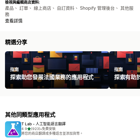
檢視與編輯商店資料:
產品、 訂單、 線上商店、 自訂資料、 Shopify 管理後台、 其他服
務
查看詳情
精選分享
指南
指南
探索助您發展法國業務的應用程式
探索有助於
其他同類型應用程式
T Lab ‑ 人工智能語言翻譯
滿分 5 顆星
4.9
(923)
•
免費安裝
共有 923 則評價
將您的商店翻譯成多種語言並添加貨幣。