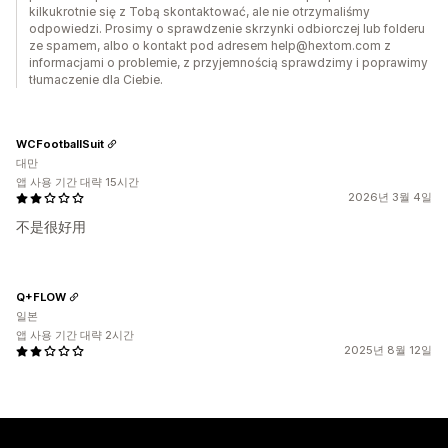
kilkukrotnie się z Tobą skontaktować, ale nie otrzymaliśmy
odpowiedzi. Prosimy o sprawdzenie skrzynki odbiorczej lub folderu
ze spamem, albo o kontakt pod adresem help@hextom.com z
informacjami o problemie, z przyjemnością sprawdzimy i poprawimy
tłumaczenie dla Ciebie.
WCFootballSuit
대만
앱 사용 기간 대략 15시간
2026년 3월 4일
不是很好用
Q+FLOW
일본
앱 사용 기간 대략 2시간
2025년 8월 12일