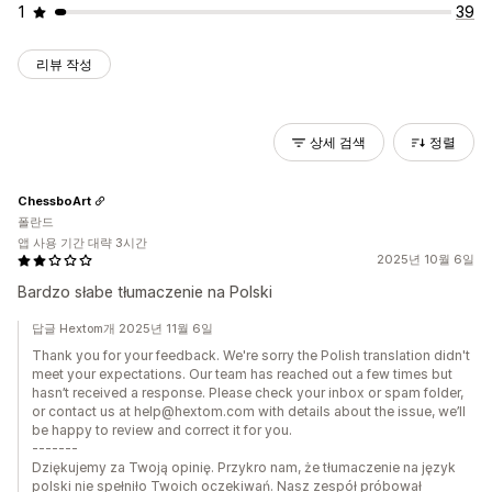
1
39
리뷰 작성
상세 검색
정렬
ChessboArt
폴란드
앱 사용 기간 대략 3시간
2025년 10월 6일
Bardzo słabe tłumaczenie na Polski
답글 Hextom개 2025년 11월 6일
Thank you for your feedback. We're sorry the Polish translation didn't
meet your expectations. Our team has reached out a few times but
hasn’t received a response. Please check your inbox or spam folder,
or contact us at help@hextom.com with details about the issue, we’ll
be happy to review and correct it for you.
-------
Dziękujemy za Twoją opinię. Przykro nam, że tłumaczenie na język
polski nie spełniło Twoich oczekiwań. Nasz zespół próbował