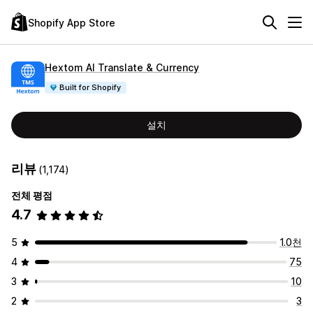
Shopify App Store
Hextom AI Translate & Currency
Built for Shopify
설치
리뷰
(1,174)
전체 평점
4.7
5
1.0천
4
75
3
10
2
3