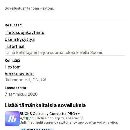
Sovellustuen tarjoaa Hextom.
Resurssit
Tietosuojakäytäntö
Usein kysyttyä
Tutortiaali
Tämä kehittäjä ei tarjoa suoraa tukea kielellä Suomi.
Kehittäjä
Hextom
Verkkosivusto
Richmond Hill, ON, CA
Lanseerattu
7. tammikuu 2020
Lisää tämänkaltaisia sovelluksia
BUCKS Currency Converter PRO++
/ 5 tähteä
4,9
(1 133)
•
Ilmainen sopimus saatavilla
1133 arvostelua yhteensä
Unlimited multi currency switcher by geolocation +AI Analytics
Built for Shopify