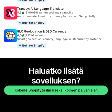
Transcy: AI Language Translate
/ 5 tähteä
4,5
(2 490)
•
Ilmainen sopimus saatavilla
2490 arvostelua yhteensä
Auto-translate & switch currency by location. Sell globally.
Built for Shopify
GLC Geolocation & GEO Currency
/ 5 tähteä
4,6
(272)
•
Ilmainen
272 arvostelua yhteensä
Smart geolocation: country, language, multi currency switcher
Built for Shopify
Haluatko lisätä
sovelluksen?
Kokeile Shopifyta ilmaiseksi kolmen päivän ajan