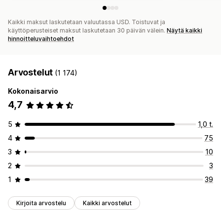
Kaikki maksut laskutetaan valuutassa USD. Toistuvat ja
käyttöperusteiset maksut laskutetaan 30 päivän välein.
Näytä kaikki
hinnoitteluvaihtoehdot
Arvostelut
(1 174)
Kokonaisarvio
4,7
5
1,0 t.
4
75
3
10
2
3
1
39
Kirjoita arvostelu
Kaikki arvostelut