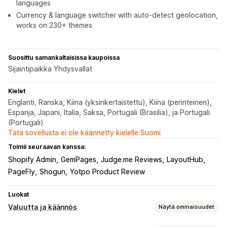
languages
Currency & language switcher with auto-detect geolocation,
works on 230+ themes
Suosittu samankaltaisissa kaupoissa
Sijaintipaikka Yhdysvallat
Kielet
Englanti, Ranska, Kiina (yksinkertaistettu), Kiina (perinteinen),
Espanja, Japani, Italia, Saksa, Portugali (Brasilia), ja Portugali
(Portugali)
Tätä sovellusta ei ole käännetty kielelle Suomi
Toimii seuraavan kanssa:
Shopify Admin
GemPages
Judge.me Reviews
LayoutHub
PageFly
Shogun
Yotpo Product Review
Luokat
Valuutta ja käännös
Näytä ominaisuudet