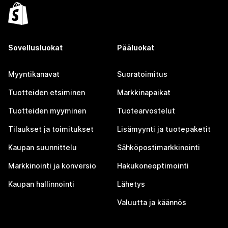
Sovellusluokat
Pääluokat
Myyntikanavat
Suoratoimitus
Tuotteiden etsiminen
Markkinapaikat
Tuotteiden myyminen
Tuotearvostelut
Tilaukset ja toimitukset
Lisämyynti ja tuotepaketit
Kaupan suunnittelu
Sähköpostimarkkinointi
Markkinointi ja konversio
Hakukoneoptimointi
Kaupan hallinnointi
Lähetys
Valuutta ja käännös