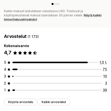
Kaikki maksut laskutetaan valuutassa USD. Toistuvat ja
käyttöperusteiset maksut laskutetaan 30 päivän välein.
Näytä kaikki
hinnoitteluvaihtoehdot
Arvostelut
(1 173)
Kokonaisarvio
4,7
5
1,0 t.
4
75
3
10
2
3
1
39
Kirjoita arvostelu
Kaikki arvostelut