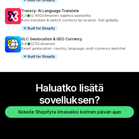
Transcy: AI Language Translate
/ 5 tähteä
4,5
(2 492)
•
Ilmainen sopimus saatavilla
2492 arvostelua yhteensä
Auto-translate & switch currency by location. Sell globally.
Built for Shopify
GLC Geolocation & GEO Currency
/ 5 tähteä
4,6
(272)
•
Ilmainen
272 arvostelua yhteensä
Smart geolocation: country, language, multi currency switcher
Built for Shopify
Haluatko lisätä
sovelluksen?
Kokeile Shopifyta ilmaiseksi kolmen päivän ajan