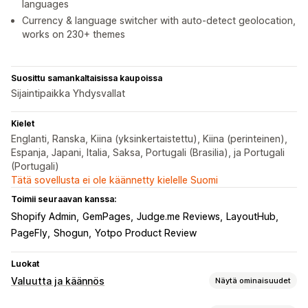
languages
Currency & language switcher with auto-detect geolocation,
works on 230+ themes
Suosittu samankaltaisissa kaupoissa
Sijaintipaikka Yhdysvallat
Kielet
Englanti, Ranska, Kiina (yksinkertaistettu), Kiina (perinteinen),
Espanja, Japani, Italia, Saksa, Portugali (Brasilia), ja Portugali
(Portugali)
Tätä sovellusta ei ole käännetty kielelle Suomi
Toimii seuraavan kanssa:
Shopify Admin
GemPages
Judge.me Reviews
LayoutHub
PageFly
Shogun
Yotpo Product Review
Luokat
Valuutta ja käännös
Näytä ominaisuudet