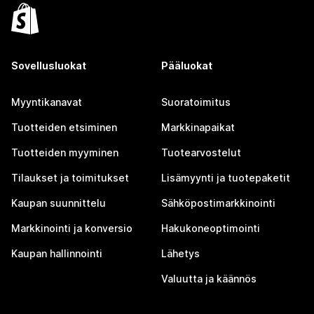
Sovellusluokat
Pääluokat
Myyntikanavat
Suoratoimitus
Tuotteiden etsiminen
Markkinapaikat
Tuotteiden myyminen
Tuotearvostelut
Tilaukset ja toimitukset
Lisämyynti ja tuotepaketit
Kaupan suunnittelu
Sähköpostimarkkinointi
Markkinointi ja konversio
Hakukoneoptimointi
Kaupan hallinnointi
Lähetys
Valuutta ja käännös