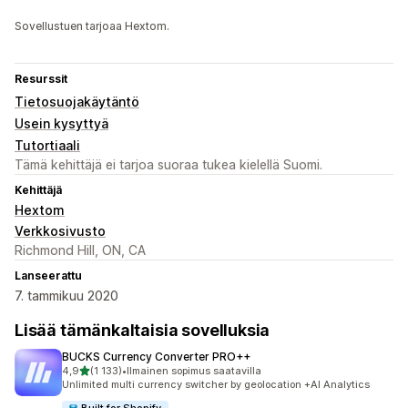
Sovellustuen tarjoaa Hextom.
Resurssit
Tietosuojakäytäntö
Usein kysyttyä
Tutortiaali
Tämä kehittäjä ei tarjoa suoraa tukea kielellä Suomi.
Kehittäjä
Hextom
Verkkosivusto
Richmond Hill, ON, CA
Lanseerattu
7. tammikuu 2020
Lisää tämänkaltaisia sovelluksia
BUCKS Currency Converter PRO++
/ 5 tähteä
4,9
(1 133)
•
Ilmainen sopimus saatavilla
1133 arvostelua yhteensä
Unlimited multi currency switcher by geolocation +AI Analytics
Built for Shopify