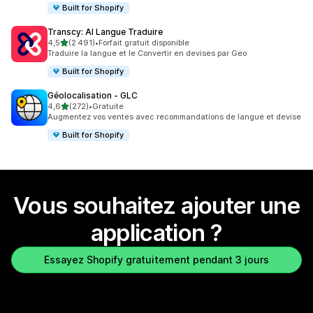
Built for Shopify
Transcy: AI Langue Traduire
étoile(s) sur 5
4,5
(2 491)
•
Forfait gratuit disponible
2491 avis au total
Traduire la langue et le Convertir en devises par Geo
Built for Shopify
Géolocalisation ‑ GLC
étoile(s) sur 5
4,6
(272)
•
Gratuite
272 avis au total
Augmentez vos ventes avec recommandations de langue et devise
Built for Shopify
Vous souhaitez ajouter une
application ?
Essayez Shopify gratuitement pendant 3 jours