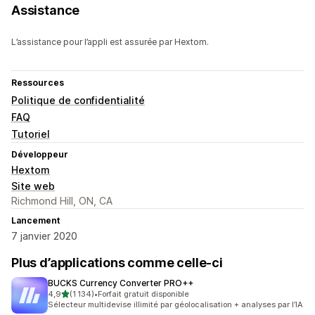
Assistance
L’assistance pour l’appli est assurée par Hextom.
Ressources
Politique de confidentialité
FAQ
Tutoriel
Développeur
Hextom
Site web
Richmond Hill, ON, CA
Lancement
7 janvier 2020
Plus d’applications comme celle-ci
BUCKS Currency Converter PRO++
étoile(s) sur 5
4,9
(1 134)
•
Forfait gratuit disponible
1134 avis au total
Sélecteur multidevise illimité par géolocalisation + analyses par l’IA