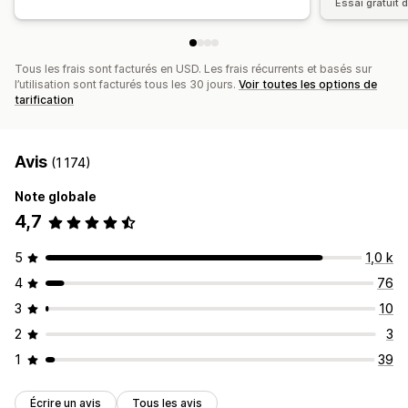
Essai gratuit d
Tous les frais sont facturés en USD. Les frais récurrents et basés sur
l’utilisation sont facturés tous les 30 jours.
Voir toutes les options de
tarification
Avis
(1 174)
Note globale
4,7
5
1,0 k
4
76
3
10
2
3
1
39
Écrire un avis
Tous les avis