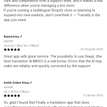
care and competence from a support team, and it makes a real
difference when you're managing a live store.
If you're running a multilingual Shopify store or planning to
expand into new markets, don't overthink it — Translify is the
app you need.
Basics4Joy
เยอรมนี
ประมาณ 1 เดือน ในการใช้แอป
27 กรกฎาคม 2025
Great app with great service. The possibility to use DeepL (the
best translation AI IMHO) is a real bonus. Errors that the AI may
make are reliably and quickly corrected by the support.
EmSA Online Shop
เยอรมนี
43 นาที ในการใช้แอป
17 เมษายน 2025
So glad I found this! Finally a translation app that does