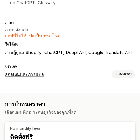
on ChatGPT, Glossary
ภาษา
ภาษาอังกฤษ
แอปนี้ไม่ได้แปลเป็นภาษาไทย
ใช้ได้กับ
ส่วนผู้ดูแล Shopify
ChatGPT
Deepl API
Google Translate API
ประเภท
สกุลเงินและการแปล
แสดงฟีเจอร์
การแปลภาษา
การแปลด้วยระบบคอมพิวเตอร์
การแปลหลายรายการ
การกำหนดราคา
การแปลรูปภาพ
การแปลเมตาฟิลด์
การแปล SEO
การแปล URL
เลือกแผนที่เหมาะกับธุรกิจของคุณที่สุด
No monthly fees
ติดตั้งฟรี