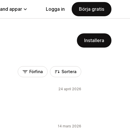
land appar
Logga in
Börja gratis
Installera
Förfina
Sortera
24 april 2026
14 mars 2026