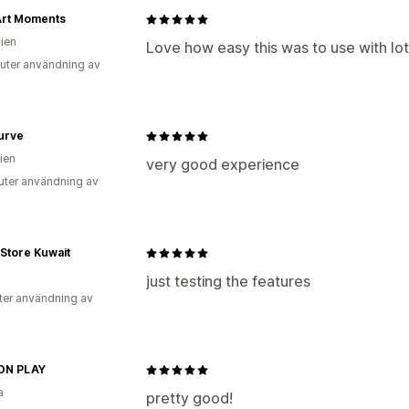
Art Moments
lien
Love how easy this was to use with lot
uter användning av
urve
ien
very good experience
uter användning av
Store Kuwait
just testing the features
ter användning av
ON PLAY
a
pretty good!