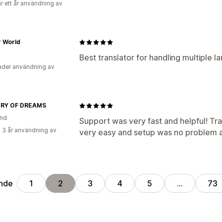
r ett år användning av
r World
Best translator for handling multiple 
der användning av
RY OF DREAMS
and
Support was very fast and helpful! Tra
 3 år användning av
very easy and setup was no problem at
nde
1
2
3
4
5
…
73