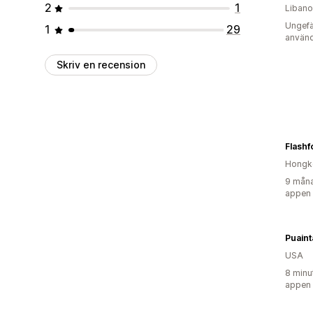
2
1
Liban
Ungefä
1
29
använd
Skriv en recension
Flashf
Hongk
9 måna
appen
Puaint
USA
8 minu
appen