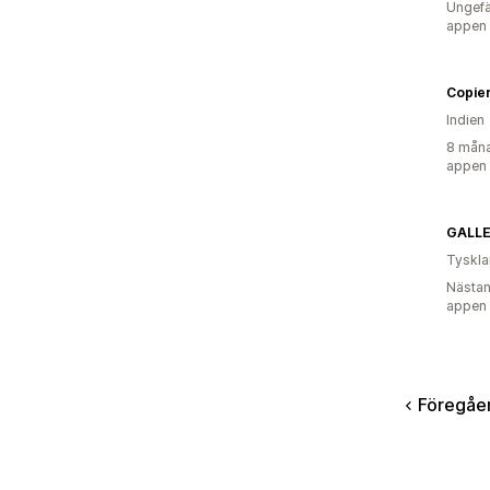
Ungefä
appen
Copie
Indien
8 måna
appen
GALLE
Tyskl
Nästan
appen
Föregåe