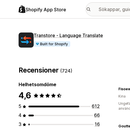
Shopify App Store
Transtore ‑ Language Translate
Built for Shopify
Recensioner
(724)
Helhetsomdöme
Fisoe
4,6
Kina
Ungefä
5
612
använd
4
66
3
16
Goutt