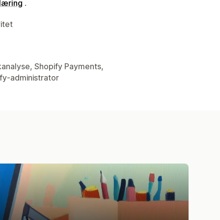
læring
.
itet
ikkanalyse, Shopify Payments,
fy-administrator