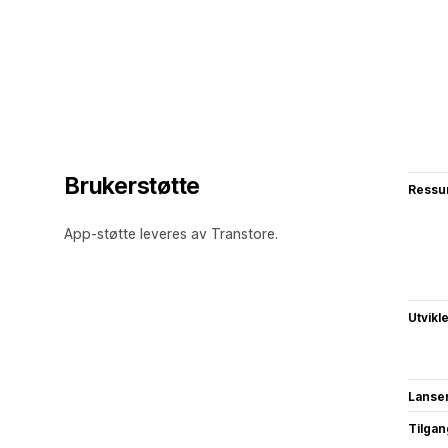
Brukerstøtte
Ressu
App-støtte leveres av Transtore.
Utvikl
Lanse
Tilgang