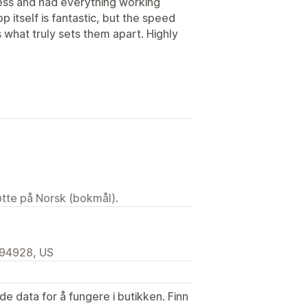
cess and had everything working
p itself is fantastic, but the speed
s what truly sets them apart. Highly
tøtte på Norsk (bokmål).
 94928, US
de data for å fungere i butikken. Finn