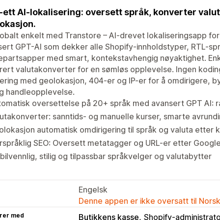
i-ett AI-lokalisering: oversett språk, konverter va
okasjon.
obalt enkelt med Transtore – AI-drevet lokaliseringsapp f
ert GPT-AI som dekker alle Shopify-innholdstyper, RTL-spr
epartsapper med smart, kontekstavhengig nøyaktighet. Enk
rert valutakonverter for en sømløs opplevelse. Ingen kodi
ering med geolokasjon, 404-er og IP-er for å omdirigere, b
g handleopplevelse.
omatisk oversettelse på 20+ språk med avansert GPT AI: r
utakonverter: sanntids- og manuelle kurser, smarte avrund
lokasjon automatisk omdirigering til språk og valuta etter 
rspråklig SEO: Oversett metatagger og URL-er etter Google
ilvennlig, stilig og tilpassbar språkvelger og valutabytter
Engelsk
Denne appen er ikke oversatt til Nors
rer med
Butikkens kasse
Shopify-administrat