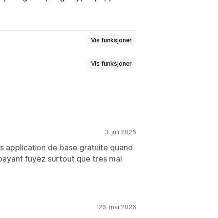
Vis funksjoner
Vis funksjoner
Sanntidssatser
Multivaluta
ding
Prisvisning
ser
VPN-er
Proxyservere
Hvitliste
settelser automatisk
3. juli 2026
amtillegg
Automatisk omdirigering
e
Manuell oversettelse
g
Sporing
Analyse
ns application de base gratuite quand
else
Proff oversettelse
 payant fuyez surtout que tres mal
Automatisk omdirigering
e
Valutakonvertering
Oversettelse
26. mai 2026