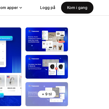
nom apper
Logg på
Kom i gang
+ 9 til