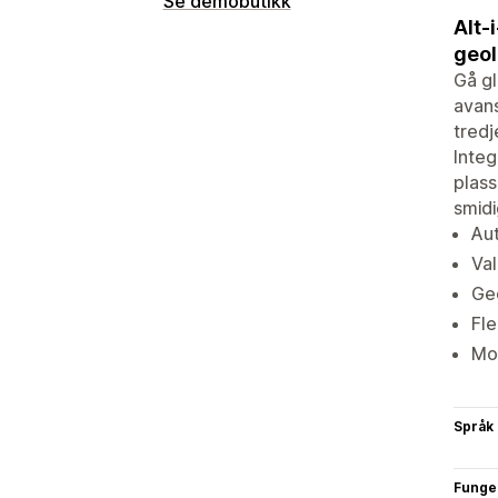
Se demobutikk
Alt-
geol
Gå gl
avans
tredj
Integ
plass
smidi
Aut
Val
Geo
Fle
Mob
Språk
Funge