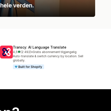
 hele verden.
Transcy: AI Language Translate
av 5 stjerner
4,5
(2 492)
•
Gratis abonnement tilgjengelig
Totalt 2492 omtaler
Auto-translate & switch currency by location. Sell
globally.
Built for Shopify