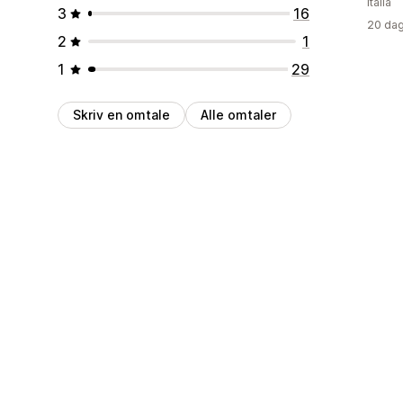
Italia
3
16
20 dag
2
1
1
29
Skriv en omtale
Alle omtaler