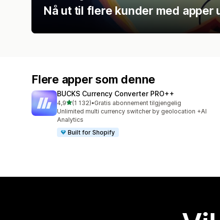
Nå ut til flere kunder med apper 
Flere apper som denne
BUCKS Currency Converter PRO++
av 5 stjerner
4,9
(1 132)
•
Gratis abonnement tilgjengelig
Totalt 1132 omtaler
Unlimited multi currency switcher by geolocation +AI
Analytics
Built for Shopify