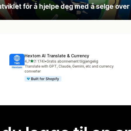
utviklet for å hjelpe deg med å selge over
Hextom AI Translate & Currency
av 5 stjerner
4,7
(1 174)
•
Gratis abonnement tilgjengelig
Totalt 1174 omtaler
Translate with GPT, Claude, Gemini, etc and currency
converter
Built for Shopify