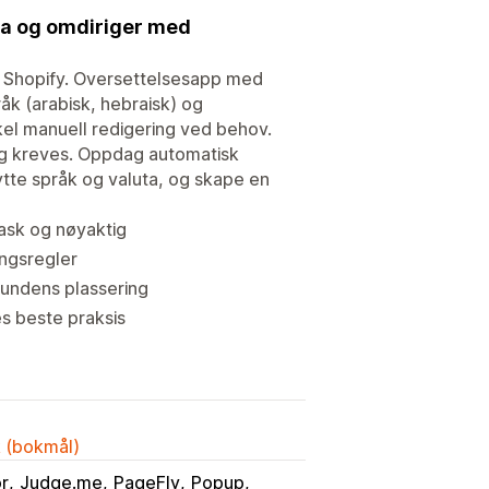
luta og omdiriger med
or Shopify. Oversettelsesapp med
åk (arabisk, hebraisk) og
el manuell redigering ved behov.
ng kreves. Oppdag automatisk
ytte språk og valuta, og skape en
ask og nøyaktig
ingsregler
kundens plassering
s beste praksis
k (bokmål)
or
Judge.me
PageFly
Popup