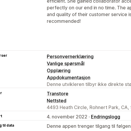
efficient. She gained collaborator ac
perfectly on our end in no time. The ap
and quality of their customer service i
recommended!
rser
Personvernerklæring
Vanlige spørsmål
Opplæring
Appdokumentasjon
Denne utvikleren tilbyr ikke direkte s
er
Transtore
Nettsted
4493 Heath Circle, Rohnert Park, CA,
rt
4. november 2022 ·
Endringslogg
 til data
Denne appen trenger tilgang til følgen