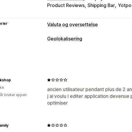
Product Reviews
Shipping Bar
Yotpo
rier
Valuta og oversettelse
Valutakonvertering
Geolokalisering
Geolokalisering
Lokal valuta-kasse
Blokkering
Landsvelger
Bryterdesign
Prisavrun
Land
Stater
Byer
Roboter
IP-adres
Språkoversettelse
Omdirigeringer
Maskinoversettelse
Synkroniser over
kshop
IP-adresse
Land
Språk
Popup-progr
Masseoversettelse
Bildeoversettels
ike
Feilomdirigering
Manuell omdirigerin
ancien utilisateur pendant plus de 2 a
Metafelt-oversettelse
SEO-oversett
 år bruker appen
j ai voulu l editer application devenue
URL-oversettelse
Ordlistehåndtering
Innstillinger for lokal tilpasning
optimiser
Språkbytte
Bryterdesign
Valutabytter
Landsvelger
Språkbytt
family