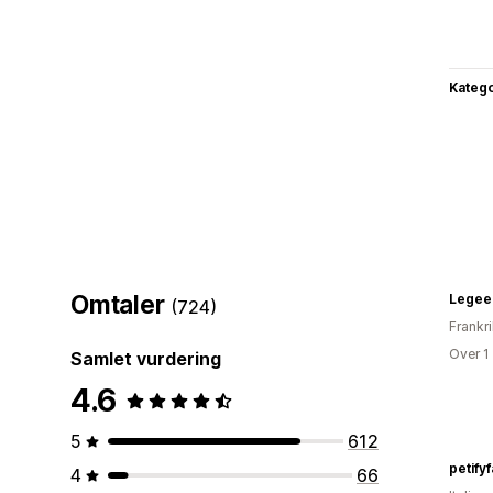
Katego
Omtaler
Legee
(724)
Frankr
Over 1
Samlet vurdering
4.6
5
612
petify
4
66