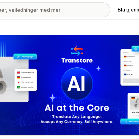
Bla gjen
ri med fremhevede bilder