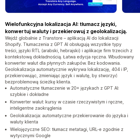
Wielofunkcyjna lokalizacja AI: tłumacz języki,
konwertuj waluty i przekierowuj z geolokalizacją.
Wejdź globalnie z Transtore – aplikacją AI do lokalizacji
Shopify. Tłumaczenia z GPT AI obsługują wszystkie typy
treści, języki RTL (arabski, hebrajski) i aplikacje firm trzecich z
kontekstową dokładnością. Łatwa edycja ręczna. Wbudowany
konwerter walut dla płynnych zakupów. Bez kodowania.
Geolokalizacja automatycznie wykrywa lokalizację, 404 i IP,
przekierowując, zmieniając język i walutę, by stworzyć
bezproblemową ścieżkę klienta.
Automatyczne tłumaczenie w 20+ językach z GPT AI:
szybkie i dokładne
Konwerter walut: kursy w czasie rzeczywistym i ręczne,
inteligentne zaokrąglenia
Geolokalizacja: automatyczne przekierowanie do języka i
waluty klienta
Wielojęzyczne SEO: tłumacz metatagi, URL-e zgodnie z
wytycznymi Google