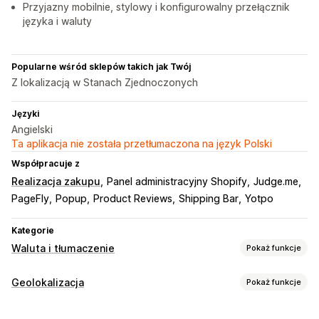
Przyjazny mobilnie, stylowy i konfigurowalny przełącznik
języka i waluty
Popularne wśród sklepów takich jak Twój
Z lokalizacją w Stanach Zjednoczonych
Języki
Angielski
Ta aplikacja nie została przetłumaczona na język Polski
Współpracuje z
Realizacja zakupu
Panel administracyjny Shopify
Judge.me
PageFly
Popup
Product Reviews
Shipping Bar
Yotpo
Kategorie
Waluta i tłumaczenie
Pokaż funkcje
Przeliczanie walut
Geolokalizacja
Pokaż funkcje
Geolokalizacja
Realizacja zakupu w walucie lokalnej
Blokowanie
Stawki w czasie rzeczywistym
Wiele walut
Wybór kraju