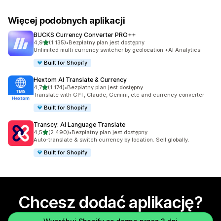
Więcej podobnych aplikacji
BUCKS Currency Converter PRO++
na 5 gwiazdek
4,9
(1 135)
•
Bezpłatny plan jest dostępny
Łączna liczba recenzji: 1135
Unlimited multi currency switcher by geolocation +AI Analytics
Built for Shopify
Hextom AI Translate & Currency
na 5 gwiazdek
4,7
(1 174)
•
Bezpłatny plan jest dostępny
Łączna liczba recenzji: 1174
Translate with GPT, Claude, Gemini, etc and currency converter
Built for Shopify
Transcy: AI Language Translate
na 5 gwiazdek
4,5
(2 490)
•
Bezpłatny plan jest dostępny
Łączna liczba recenzji: 2490
Auto-translate & switch currency by location. Sell globally.
Built for Shopify
Chcesz dodać aplikację?