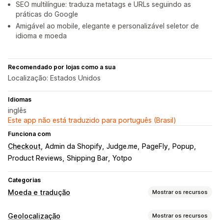
SEO multilíngue: traduza metatags e URLs seguindo as
práticas do Google
Amigável ao mobile, elegante e personalizável seletor de
idioma e moeda
Recomendado por lojas como a sua
Localização: Estados Unidos
Idiomas
inglês
Este app não está traduzido para português (Brasil)
Funciona com
Checkout
Admin da Shopify
Judge.me
PageFly
Popup
Product Reviews
Shipping Bar
Yotpo
Categorias
Moeda e tradução
Mostrar os recursos
Conversão de moeda
Geolocalização
Mostrar os recursos