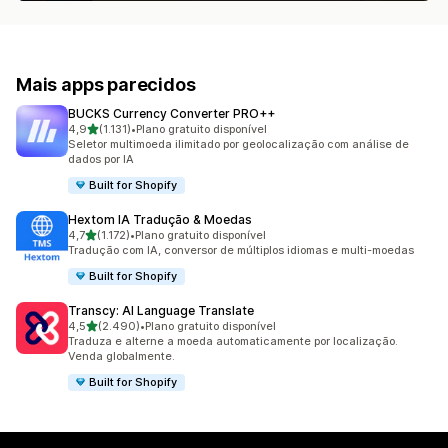
Mais apps parecidos
BUCKS Currency Converter PRO++
de 5 estrelas
4,9
(1.131)
•
Plano gratuito disponível
1131 avaliações ao todo
Seletor multimoeda ilimitado por geolocalização com análise de
dados por IA
Built for Shopify
Hextom IA Tradução & Moedas
de 5 estrelas
4,7
(1.172)
•
Plano gratuito disponível
1172 avaliações ao todo
Tradução com IA, conversor de múltiplos idiomas e multi-moedas
Built for Shopify
Transcy: AI Language Translate
de 5 estrelas
4,5
(2.490)
•
Plano gratuito disponível
2490 avaliações ao todo
Traduza e alterne a moeda automaticamente por localização.
Venda globalmente.
Built for Shopify