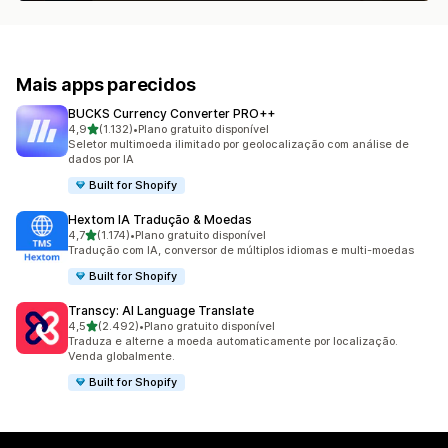
Mais apps parecidos
BUCKS Currency Converter PRO++
de 5 estrelas
4,9
(1.132)
•
Plano gratuito disponível
1132 avaliações ao todo
Seletor multimoeda ilimitado por geolocalização com análise de
dados por IA
Built for Shopify
Hextom IA Tradução & Moedas
de 5 estrelas
4,7
(1.174)
•
Plano gratuito disponível
1174 avaliações ao todo
Tradução com IA, conversor de múltiplos idiomas e multi-moedas
Built for Shopify
Transcy: AI Language Translate
de 5 estrelas
4,5
(2.492)
•
Plano gratuito disponível
2492 avaliações ao todo
Traduza e alterne a moeda automaticamente por localização.
Venda globalmente.
Built for Shopify