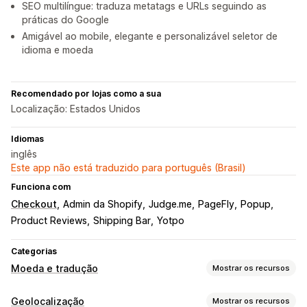
SEO multilíngue: traduza metatags e URLs seguindo as
práticas do Google
Amigável ao mobile, elegante e personalizável seletor de
idioma e moeda
Recomendado por lojas como a sua
Localização: Estados Unidos
Idiomas
inglês
Este app não está traduzido para português (Brasil)
Funciona com
Checkout
Admin da Shopify
Judge.me
PageFly
Popup
Product Reviews
Shipping Bar
Yotpo
Categorias
Moeda e tradução
Mostrar os recursos
Conversão de moeda
Geolocalização
Mostrar os recursos