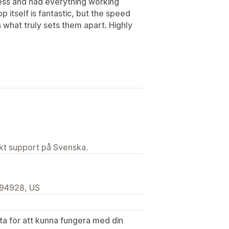
cess and had everything working
p itself is fantastic, but the speed
s what truly sets them apart. Highly
ekt support på Svenska.
 94928, US
ata för att kunna fungera med din