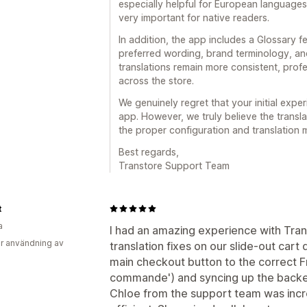
especially helpful for European language
very important for native readers.
In addition, the app includes a Glossary f
preferred wording, brand terminology, and
translations remain more consistent, prof
across the store.
We genuinely regret that your initial exper
app. However, we truly believe the transl
the proper configuration and translation 
Best regards,
Transtore Support Team
t
a
I had an amazing experience with Tr
r användning av
translation fixes on our slide-out car
main checkout button to the correct F
commande') and syncing up the back
Chloe from the support team was incre