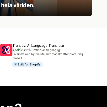
 hela världen.
Transcy: AI Language Translate
av 5 stjärnor
4,5
(2 492)
•
Gratisplan tillgänglig
2492 recensioner totalt
Översätt och byt valuta automatiskt efter plats. Sälj
globalt.
Built for Shopify