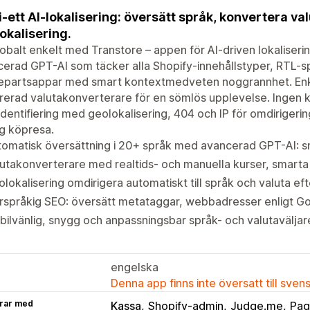
-i-ett AI-lokalisering: översätt språk, konvertera 
okalisering.
obalt enkelt med Transtore – appen för AI-driven lokaliseri
erad GPT-AI som täcker alla Shopify-innehållstyper, RTL-sp
jepartsappar med smart kontextmedveten noggrannhet. Enke
rerad valutakonverterare för en sömlös upplevelse. Ingen 
identifiering med geolokalisering, 404 och IP för omdirigeri
g köpresa.
omatisk översättning i 20+ språk med avancerad GPT-AI: s
utakonverterare med realtids- och manuella kurser, smarta
lokalisering omdirigera automatiskt till språk och valuta ef
rspråkig SEO: översätt metataggar, webbadresser enligt Go
ilvänlig, snygg och anpassningsbar språk- och valutaväljar
engelska
Denna app finns inte översatt till sven
rar med
Kassa
Shopify-admin
Judge.me
Pag