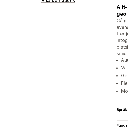
Visa demobutik
Allt
geol
Gå gl
avanc
tred
Integ
plats
smidi
Aut
Val
Geo
Fle
Mob
Språk
Funge