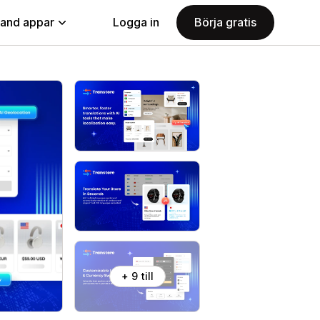
land appar
Logga in
Börja gratis
+ 9 till