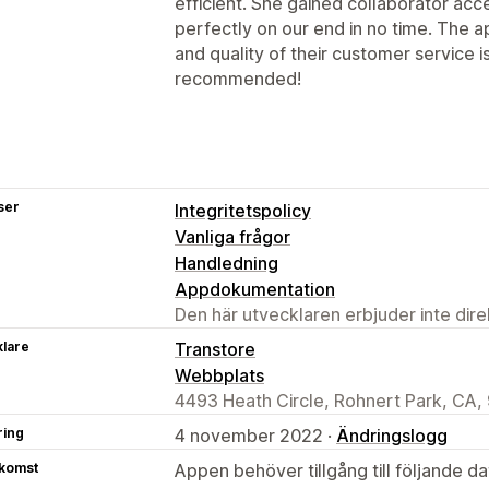
efficient. She gained collaborator ac
perfectly on our end in no time. The ap
and quality of their customer service i
recommended!
ser
Integritetspolicy
Vanliga frågor
Handledning
Appdokumentation
Den här utvecklaren erbjuder inte dir
klare
Transtore
Webbplats
4493 Heath Circle, Rohnert Park, CA,
ring
4 november 2022 ·
Ändringslogg
tkomst
Appen behöver tillgång till följande d