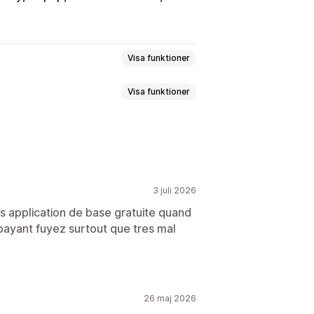
Visa funktioner
Visa funktioner
ta
Realtidspriser
Flera valutor
ing
Prisvisning
dresser
VPN:er
Proxyservrar
rsättningar automatiskt
3 juli 2026
anuell översättning
t
Automatisk omdirigering
ns application de base gratuite quand
ttning
Professionell översättning
 payant fuyez surtout que tres mal
ering
Spårning
Analysverktyg
Automatisk omdirigering
Valutakonvertering
Översättning
26 maj 2026