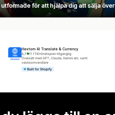
tformade för att hjälpa dig att sälja över
Hextom AI Translate & Currency
av 5 stjärnor
4,7
(1 174)
•
Gratisplan tillgänglig
1174 recensioner totalt
Översätt med GPT, Claude, Gemini etc. samt
valutaomvandlare
Built for Shopify