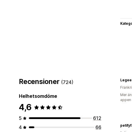
Katego
Recensioner
Legee
(724)
Frankr
Mer än
Helhetsomdöme
appen
4,6
5
612
petify
4
66