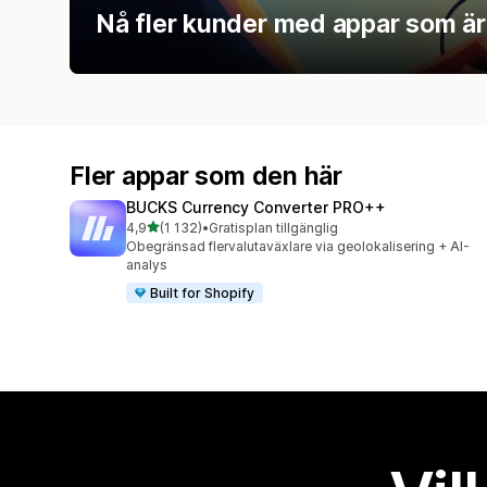
Nå fler kunder med appar som är u
Fler appar som den här
BUCKS Currency Converter PRO++
av 5 stjärnor
4,9
(1 132)
•
Gratisplan tillgänglig
1132 recensioner totalt
Obegränsad flervalutaväxlare via geolokalisering + AI-
analys
Built for Shopify