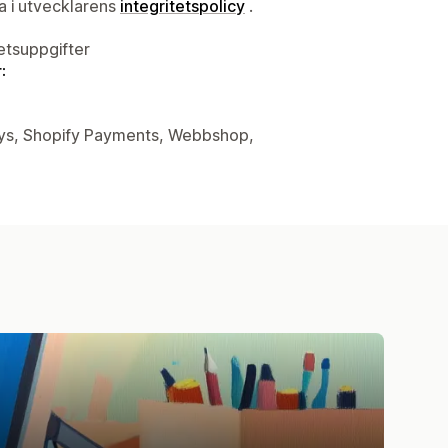
ta i utvecklarens
integritetspolicy
.
tetsuppgifter
:
alys, Shopify Payments, Webbshop,