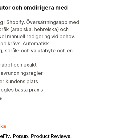
valutor och omdirigera med
ng i Shopify. Översättningsapp med
råk (arabiska, hebreiska) och
l manuell redigering vid behov.
kod krävs. Automatisk
ng, språk- och valutabyte och en
nabbt och exakt
 avrundningsregler
ter kundens plats
ogles bästa praxis
e
ska
eFly
Popup
Product Reviews