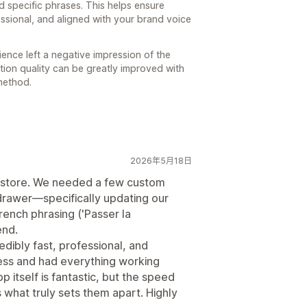
 specific phrases. This helps ensure
essional, and aligned with your brand voice
ience left a negative impression of the
ation quality can be greatly improved with
method.
2026年5月18日
anstore. We needed a few custom
t drawer—specifically updating our
rench phrasing ('Passer la
end.
dibly fast, professional, and
cess and had everything working
p itself is fantastic, but the speed
s what truly sets them apart. Highly