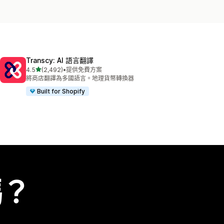
Transcy: AI 語言翻譯
滿分 5 顆星
4.5
(2,492)
•
提供免費方案
共有 2492 則評價
將商店翻譯為多國語言。地理貨幣轉換器
Built for Shopify
嗎？