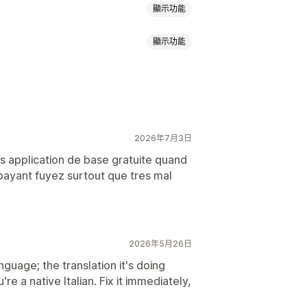
顯示功能
顯示功能
幣別
國家/地區選擇器
切換選項設計
N
代理伺服器
許可清單
翻譯
手動翻譯
中繼欄位翻譯
2026年7月3日
自動重新導向
錯誤重新導向
管理
自動重新導向
語言切換選項
ns application de base gratuite quand
 payant fuyez surtout que tres mal
換選項
幣別轉換
翻譯
2026年5月26日
nguage; the translation it's doing
re a native Italian. Fix it immediately,