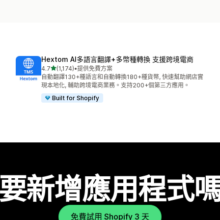
Hextom AI多語言翻譯+多幣種轉換 支援跨境電商
滿分 5 顆星
4.7
(1,174)
•
提供免費方案
共有 1174 則評價
自動翻譯130+種語言和自動轉換180+種貨幣, 快速幫助網店實
現本地化, 輔助跨境電商業務。支持200+個第三方應用。
Built for Shopify
要新增應用程式
免費試用 Shopify 3 天