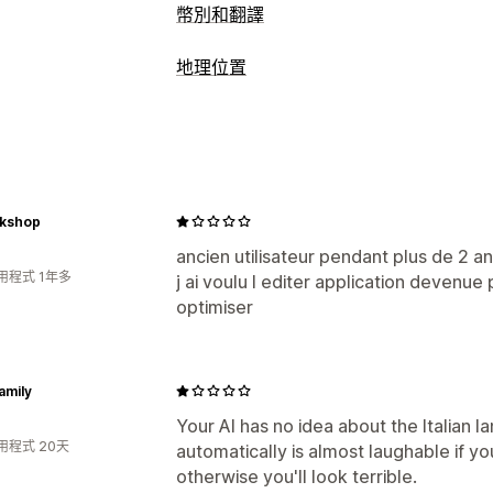
幣別和翻譯
幣別轉換
地理位置
地理位置
當地幣別結帳
即時匯率
多種
封鎖
價格進位
價格顯示方式
國家/地區
州
城市
機器人
IP 位址
VP
語言翻譯
重新導向
機器翻譯
自動同步翻譯
大量翻譯
圖片
kshop
IP 位址
國家/地區
語言
彈出式小工具
SEO 翻譯
專業翻譯
網址翻譯
字彙表
手動重新導向
追蹤
分析
ancien utilisateur pendant plus de 2 a
切換選項設計
用程式 1年多
j ai voulu l editer application devenue
本地化設定
optimiser
幣別轉換工具
國家/地區選擇器
語言切
family
Your AI has no idea about the Italian la
用程式 20天
automatically is almost laughable if you'
otherwise you'll look terrible.