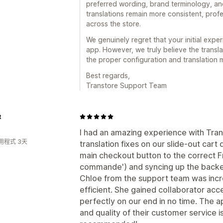
preferred wording, brand terminology, and
translations remain more consistent, prof
across the store.
We genuinely regret that your initial exper
app. However, we truly believe the transl
the proper configuration and translation 
Best regards,
Transtore Support Team
t
I had an amazing experience with Tr
用程式 3天
translation fixes on our slide-out car
main checkout button to the correct F
commande') and syncing up the back
Chloe from the support team was incre
efficient. She gained collaborator ac
perfectly on our end in no time. The ap
and quality of their customer service i