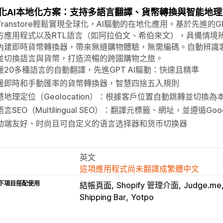
化AI本地化方案：支持多語言翻譯、貨幣轉換與智能地
Transtore輕鬆實現全球化，AI驅動的在地化應用。基於先進
方應用程式以及RTL語言（如阿拉伯文、希伯來文），具備情境
內建即時貨幣轉換器，帶來無縫購物體驗，無需編碼。自動辨識客
並切換語言與貨幣，打造流暢的跨國購物之旅。
援20多種語言的自動翻譯，先進GPT AI驅動：快速且精準
援即時和手動匯率的貨幣轉換器，智慧四捨五入規則
慧地理定位（Geolocation）：根據客戶位置自動跳轉並切換
言SEO（Multilingual SEO）：翻譯元標籤、網址，並遵循Go
动端友好、时尚且可自定义的语言选择器和货币切换器
英文
這項應用程式尚未翻譯成繁體中文
下項目搭配使用
結帳頁面
Shopify 管理介面
Judge.me
Shipping Bar
Yotpo