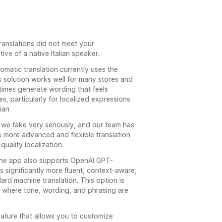
 translations did not meet your
ive of a native Italian speaker.
tomatic translation currently uses the
s solution works well for many stores and
imes generate wording that feels
es, particularly for localized expressions
ian.
g we take very seriously, and our team has
 more advanced and flexible translation
uality localization.
 the app also supports OpenAI GPT-
s significantly more fluent, context-aware,
rd machine translation. This option is
s where tone, wording, and phrasing are
eature that allows you to customize