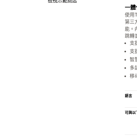
檢視示範商店
一體
使用
第三
能。
跳轉
支
支
智
多語
移
語言
可與以