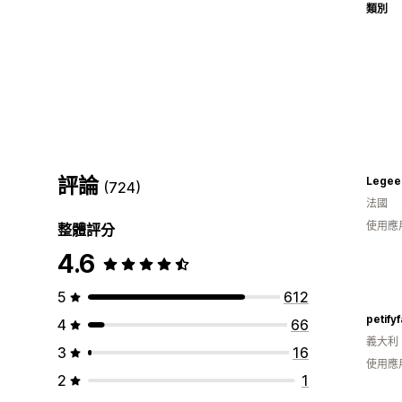
類別
評論
Legee
(724)
法國
使用應
整體評分
4.6
5
612
petify
4
66
義大利
3
16
使用應
2
1