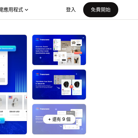
覽應用程式
登入
免費開始
+ 還有 9 個