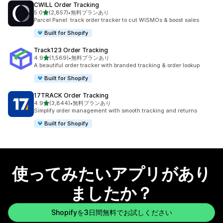
CWILL Order Tracking
5つ星中
5.0
(2,857)
•
無料プランあり
合計レビュー数：2857件
Parcel Panel: track order tracker to cut WISMOs & boost sales
Built for Shopify
Track123 Order Tracking
5つ星中
4.9
(1,569)
•
無料プランあり
合計レビュー数：1569件
A beautiful order tracker with branded tracking & order lookup
Built for Shopify
17TRACK Order Tracking
5つ星中
4.9
(3,844)
•
無料プランあり
合計レビュー数：3844件
Simplify order management with smooth tracking and returns
Built for Shopify
使ってみたいアプリがあり
ましたか？
Shopifyを3日間無料でお試しください