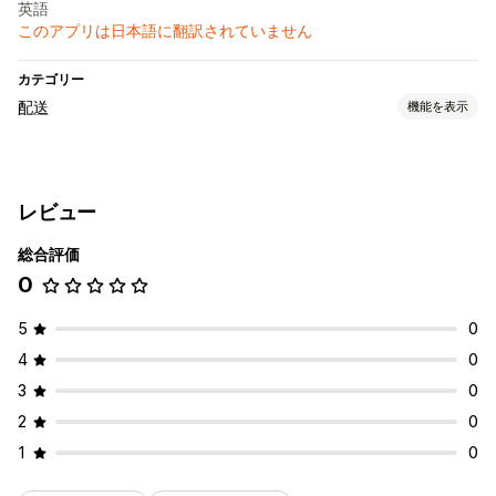
英語
このアプリは日本語に翻訳されていません
カテゴリー
配送
機能を表示
ラベルと梱包
返品用ラベル
配達日
配送業者の選択
配送料
レビュー
配送品の管理
総合評価
リアルタイム追跡
メール通知
注文の更新
配送分析
0
5
0
4
0
3
0
2
0
1
0