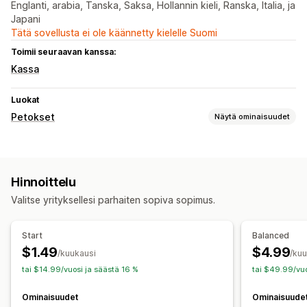
Englanti, arabia, Tanska, Saksa, Hollannin kieli, Ranska, Italia, ja
Japani
Tätä sovellusta ei ole käännetty kielelle Suomi
Toimii seuraavan kanssa:
Kassa
Luokat
Petokset
Näytä ominaisuudet
Petostyypit
Botit
Tekaistut tilit
Hinnoittelu
Ennaltaehkäisyn työkalut
Valitse yrityksellesi parhaiten sopiva sopimus.
Estoluettelot
Start
Balanced
$1.49
$4.99
/kuukausi
/ku
tai $14.99/vuosi ja säästä 16 %
tai $49.99/vuo
Ominaisuudet
Ominaisuude