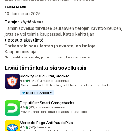
Lanseerattu
10. tammikuu 2025
Tietojen käyttöoikeus
Tämän sovellus tarvitsee seuraavien tietojen käyttöoikeuden,
jotta se voi toimia kaupassasi. Katso kehittäjän
tietosuojakäytäntö
.
Tarkastele henkilöstön ja avustajien tietoja:
Kaupan omistaja
Nimi, sähköpostiosoite, puhelinnumero, fyysinen osoite
Lisää tämänkaltaisia sovelluksia
Blockify Fraud Filter, Blocker
/ 5 tähteä
4,9
(1 527)
•
Ilmainen asennus
1527 arvostelua yhteensä
Block fraud with IP blocker, bot blocker and country blocker
Built for Shopify
Disputifier: Smart Chargebacks
/ 5 tähteä
4,5
(82)
•
Ilmainen asennus
82 arvostelua yhteensä
Prevent and fight chargebacks on autopilot
Mercado Pago Antifraude Plus
/ 5 tähteä
4,5
(52)
•
Ilmainen
52 arvostelua yhteensä