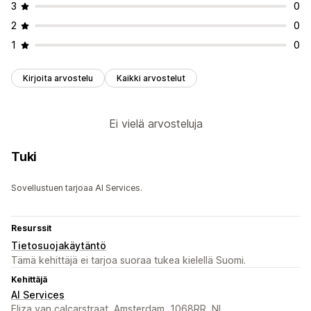
3
0
2
0
1
0
Kirjoita arvostelu
Kaikki arvostelut
Ei vielä arvosteluja
Tuki
Sovellustuen tarjoaa AI Services.
Resurssit
Tietosuojakäytäntö
Tämä kehittäjä ei tarjoa suoraa tukea kielellä Suomi.
Kehittäjä
AI Services
Eliza van calcarstraat, Amsterdam, 1068RR, NL