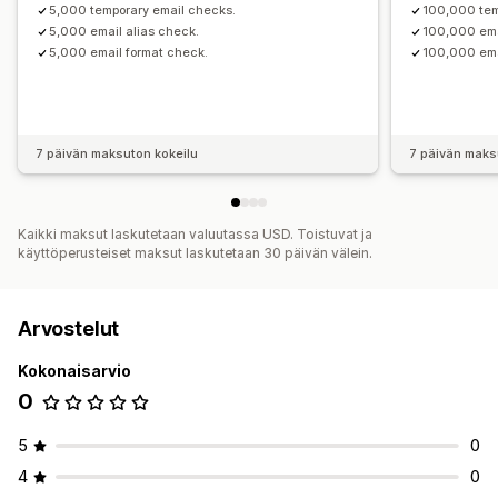
5,000 temporary email checks.
100,000 tem
5,000 email alias check.
100,000 ema
5,000 email format check.
100,000 ema
7 päivän maksuton kokeilu
7 päivän maks
Kaikki maksut laskutetaan valuutassa USD. Toistuvat ja
käyttöperusteiset maksut laskutetaan 30 päivän välein.
Arvostelut
Kokonaisarvio
0
5
0
4
0