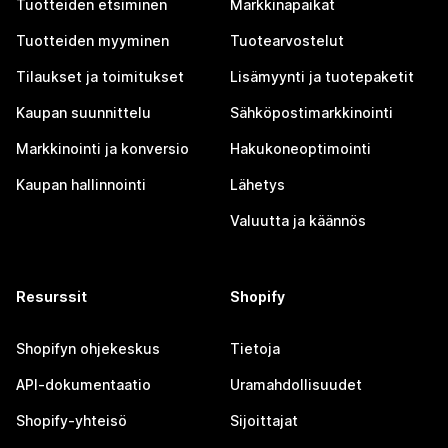
Tuotteiden etsiminen
Markkinapaikat
Tuotteiden myyminen
Tuotearvostelut
Tilaukset ja toimitukset
Lisämyynti ja tuotepaketit
Kaupan suunnittelu
Sähköpostimarkkinointi
Markkinointi ja konversio
Hakukoneoptimointi
Kaupan hallinnointi
Lähetys
Valuutta ja käännös
Resurssit
Shopify
Shopifyn ohjekeskus
Tietoja
API-dokumentaatio
Uramahdollisuudet
Shopify-yhteisö
Sijoittajat