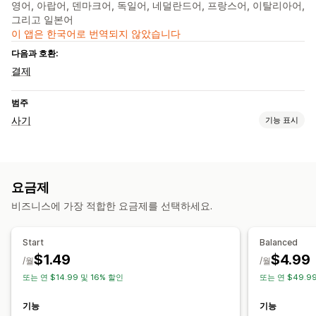
영어, 아랍어, 덴마크어, 독일어, 네덜란드어, 프랑스어, 이탈리아어,
그리고 일본어
이 앱은 한국어로 번역되지 않았습니다
다음과 호환:
결제
범주
사기
기능 표시
사기 유형
봇
사기 계정
요금제
예방 도구
비즈니스에 가장 적합한 요금제를 선택하세요.
차단 목록
Start
Balanced
$1.49
$4.99
/월
/월
또는 연 $14.99 및 16% 할인
또는 연 $49.99
기능
기능