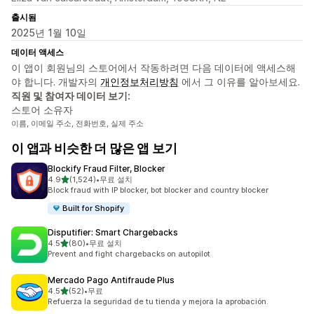
출시됨
2025년 1월 10일
데이터 액세스
이 앱이 회원님의 스토어에서 작동하려면 다음 데이터에 액세스해
야 합니다. 개발자의
개인정보처리방침
에서 그 이유를 알아보세요.
직원 및 참여자 데이터 보기:
스토어 소유자
이름, 이메일 주소, 전화번호, 실제 주소
이 앱과 비슷한 더 많은 앱 보기
Blockify Fraud Filter, Blocker
별 5개 중
4.9
(1,524)
•
무료 설치
총 리뷰 1524개
Block fraud with IP blocker, bot blocker and country blocker
Built for Shopify
Disputifier: Smart Chargebacks
별 5개 중
4.5
(80)
•
무료 설치
총 리뷰 80개
Prevent and fight chargebacks on autopilot
Mercado Pago Antifraude Plus
별 5개 중
4.5
(52)
•
무료
총 리뷰 52개
Refuerza la seguridad de tu tienda y mejora la aprobación.