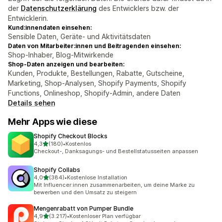
der
Datenschutzerklärung
des Entwicklers bzw. der
Entwicklerin.
Kund:innendaten einsehen:
Sensible Daten, Geräte- und Aktivitätsdaten
Daten von Mitarbeiter:innen und Beitragenden einsehen:
Shop-Inhaber, Blog-Mitwirkende
Shop-Daten anzeigen und bearbeiten:
Kunden, Produkte, Bestellungen, Rabatte, Gutscheine,
Marketing, Shop-Analysen, Shopify Payments, Shopify
Functions, Onlineshop, Shopify-Admin, andere Daten
Details sehen
Mehr Apps wie diese
Shopify Checkout Blocks
von 5 Sternen
4,3
(180)
•
Kostenlos
180 Rezensionen insgesamt
Checkout-, Danksagungs- und Bestellstatusseiten anpassen
Shopify Collabs
von 5 Sternen
4,0
(384)
•
Kostenlose Installation
384 Rezensionen insgesamt
Mit Influencer:innen zusammenarbeiten, um deine Marke zu
bewerben und den Umsatz zu steigern
Mengenrabatt von Pumper Bundle
von 5 Sternen
4,9
(3.217)
•
Kostenloser Plan verfügbar
3217 Rezensionen insgesamt