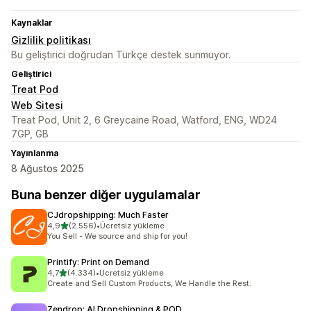
Kaynaklar
Gizlilik politikası
Bu geliştirici doğrudan Türkçe destek sunmuyor.
Geliştirici
Treat Pod
Web Sitesi
Treat Pod, Unit 2, 6 Greycaine Road, Watford, ENG, WD24
7GP, GB
Yayınlanma
8 Ağustos 2025
Buna benzer diğer uygulamalar
CJdropshipping: Much Faster
5 yıldız üzerinden
4,9
(2.556)
•
Ücretsiz yükleme
toplam 2556 değerlendirme
You Sell - We source and ship for you!
Printify: Print on Demand
5 yıldız üzerinden
4,7
(4.334)
•
Ücretsiz yükleme
toplam 4334 değerlendirme
Create and Sell Custom Products, We Handle the Rest.
Zendrop: AI Dropshipping & POD