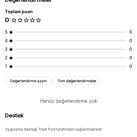
Toplam puan
0
5
0
4
0
3
0
2
0
1
0
Değerlendirme yazın
Tüm değerlendirmeler
Henüz değerlendirme yok
Destek
Uygulama desteği Treat Pod tarafından sağlanmaktadır.