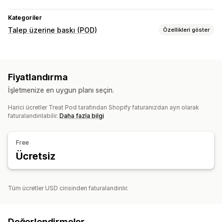
Kategoriler
Talep üzerine baskı (POD)
Özellikleri göster
Ürün özelleştirme
Şahsi etiketler
Özel ambalaj
Tasarım araçları
Fiyatlandırma
Model oluşturucu
Ambalaj ekstraları
Kişiselleştirme
İşletmenize en uygun planı seçin.
Özel şablonlar
Harici ücretler Treat Pod tarafından Shopify faturanızdan ayrı olarak
Ürünler
faturalandırılabilir.
Daha fazla bilgi
Çantalar
Battaniyeler
Giyim
Bardak takımı
Yılbaşı hediyeleri
Ev dekorasyonu
Lazer el işleri
Takı
Free
Evcil hayvan ürünleri
Duvar resimleri
Çevre dostu
Ücretsiz
Kargo seçenekleri
White label
Toplu kargo
Özel kargo
Global gönderim
Tüm ücretler USD cinsinden faturalandırılır.
Sipariş takibi
Değerlendirmeler