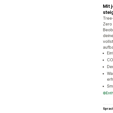
Mit 
stei
Tree-
Zero 
Beoba
deine
voll
aufba
Ein
CO
Der
Wac
erh
Sma
Ent
Sprac