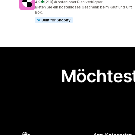
von 5 Sternen
4,9
(210)
•
Kostenloser Plan verfügbar
210 Rezensionen insgesamt
Bieten Sie ein kostenloses Geschenk beim Kauf und Gift
Box.
Built for Shopify
Möchtest