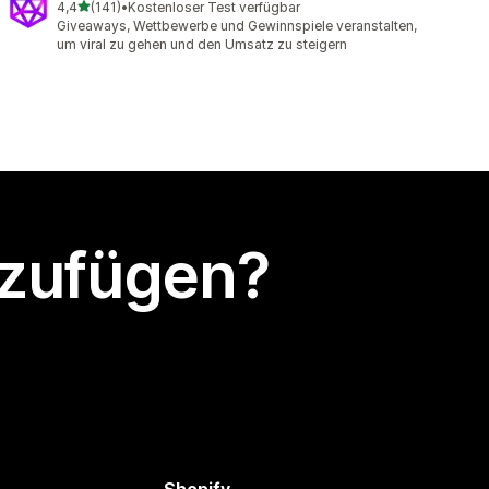
von 5 Sternen
4,4
(141)
•
Kostenloser Test verfügbar
141 Rezensionen insgesamt
Giveaways, Wettbewerbe und Gewinnspiele veranstalten,
um viral zu gehen und den Umsatz zu steigern
nzufügen?