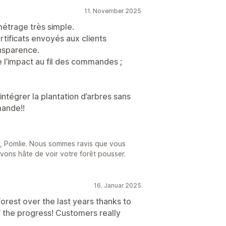
11. November 2025
métrage très simple.
tificats envoyés aux clients
ansparence.
 l’impact au fil des commandes ;
ntégrer la plantation d’arbres sans
ande!!
5
e, Pomlie. Nous sommes ravis que vous
vons hâte de voir votre forêt pousser.
16. Januar 2025
forest over the last years thanks to
 the progress! Customers really