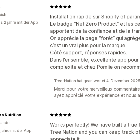
.
eich
Installation rapide sur Shopify et para
ls 2 jahre mit der App
Le badge “Net Zero Product” et les cer
apportent de la confiance et de la tr
On apprécie la page “forêt” qui agrège
c’est un vrai plus pour la marque.
Côté support, réponses rapides.
Dans l’ensemble, excellente app pour i
complexité et chez Pomlie on recomm
Tree-Nation hat geantwortet 4. Dezember 202
Merci pour votre merveilleux commentair
ayez apprécié votre expérience et nous a
a Nutrition
lande
Works perfectly! We have built a true 
 jahre mit der App
Tree Nation and you can keep track of
appreciate it