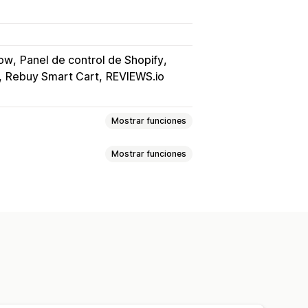
low
Panel de control de Shopify
Rebuy Smart Cart
REVIEWS.io
Mostrar funciones
Mostrar funciones
ioambiental
personalizada
 la donación
Monto redondeado
mpuestos
Múltiples idiomas
ento del impacto
ntrol
Informes