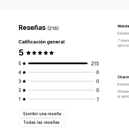
Reseñas
(216)
Estado
7 mese
Calificación general
aplica
5
5
215
4
0
Charm
3
0
Estado
2
0
Alrede
la apli
1
1
Escribir una reseña
Todas las reseñas