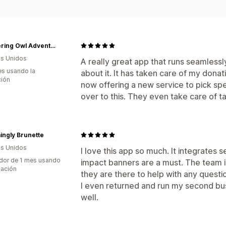
Wandering Owl Adventure Co.
s Unidos
A really great app that runs seamlessly
s usando la
about it. It has taken care of my donat
ción
now offering a new service to pick spec
over to this. They even take care of t
ingly Brunette
s Unidos
I love this app so much. It integrates
dor de 1 mes usando
impact banners are a must. The team i
cación
they are there to help with any questi
I even returned and run my second bus
well.