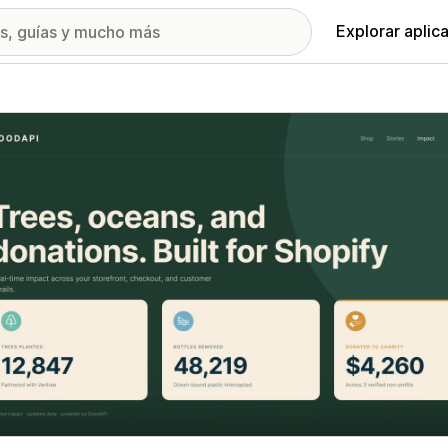
Explorar aplic
ía de imágenes destacadas