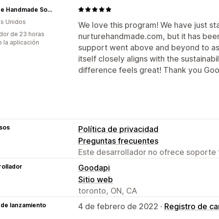
Nurture Handmade Soap Making Supplies
s Unidos
We love this program! We have just sta
dor de 23 horas
nurturehandmade.com, but it has bee
 la aplicación
support went above and beyond to ass
itself closely aligns with the sustaina
difference feels great! Thank you Go
sos
Política de privacidad
Preguntas frecuentes
Este desarrollador no ofrece soporte 
ollador
Goodapi
Sitio web
toronto, ON, CA
 de lanzamiento
4 de febrero de 2022 ·
Registro de c