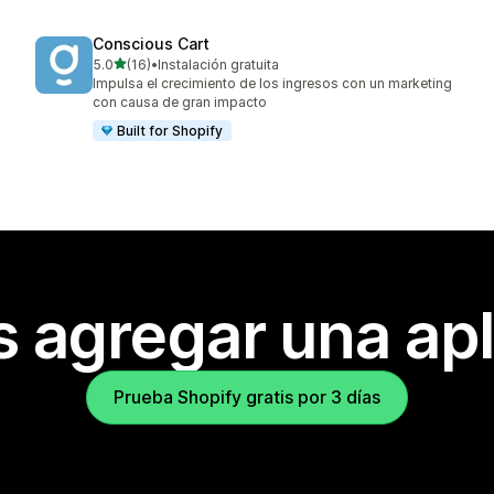
Conscious Cart
de 5 estrellas
5.0
(16)
•
Instalación gratuita
16 reseñas en total
Impulsa el crecimiento de los ingresos con un marketing
con causa de gran impacto
Built for Shopify
s agregar una apl
Prueba Shopify gratis por 3 días