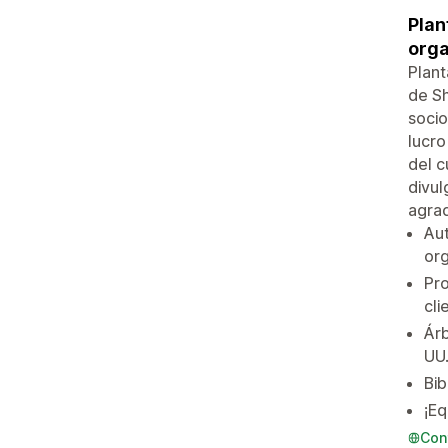
Plan
orga
Plant
de Sh
socio
lucro
del c
divul
agrad
Aut
org
Pro
cli
Árb
UU
Bib
¡Eq
Con