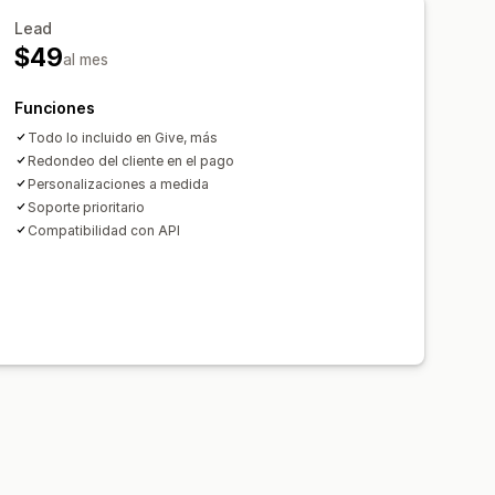
Lead
o en tiempo real
$49
al mes
ficaciones de correo electrónico
Funciones
Todo lo incluido en Give, más
Redondeo del cliente en el pago
Personalizaciones a medida
Soporte prioritario
Compatibilidad con API