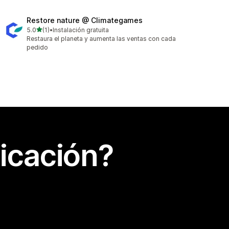
Restore nature @ Climategames
de 5 estrellas
5.0
(1)
•
Instalación gratuita
1 reseñas en total
Restaura el planeta y aumenta las ventas con cada
pedido
icación?