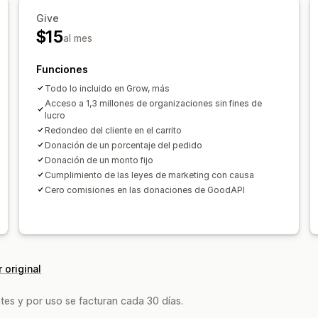
Personalización
Give
Páginas de destino
Emblemas
Conte
$15
al mes
Widget de donación
Campañas
Noti
Código personalizado
Funciones
Todo lo incluido en Grow, más
Acceso a 1,3 millones de organizaciones sin fines de
lucro
Redondeo del cliente en el carrito
Donación de un porcentaje del pedido
Donación de un monto fijo
Cumplimiento de las leyes de marketing con causa
Cero comisiones en las donaciones de GoodAPI
 original
tes y por uso se facturan cada 30 días.