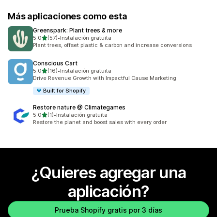
Más aplicaciones como esta
Greenspark: Plant trees & more
de 5 estrellas
5.0
(57)
•
Instalación gratuita
57 reseñas en total
Plant trees, offset plastic & carbon and increase conversions
Conscious Cart
de 5 estrellas
5.0
(16)
•
Instalación gratuita
16 reseñas en total
Drive Revenue Growth with Impactful Cause Marketing
Built for Shopify
Restore nature @ Climategames
de 5 estrellas
5.0
(1)
•
Instalación gratuita
1 reseñas en total
Restore the planet and boost sales with every order
¿Quieres agregar una
aplicación?
Prueba Shopify gratis por 3 días