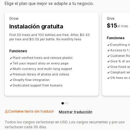
Procesamiento automático
Monto de la donación
Elige el plan que mejor se adapte a tu negocio.
Productos gratis
Donaciones
Monto redondeado
Objetivos de donación
Recibos de impuestos
Múltiples idiomas
Grow
Give
Compartir en redes sociales
Seguimiento del impacto
$15
Instalación gratuita
al mes
Informes y estadísticas
Paneles de control
Informes
First 50 trees and 100 bottles are free. After, $0.43
Funciones
per tree and $0.05 per bottle. No monthly fees
Personalización
Everything i
Páginas de destino
Emblemas
Conteo en tiempo real
Access to 1.3
Funciones
Customer Ro
Widget de donación
Campañas
Plant verified trees and remove plastic
Give % of or
Tell your impact story on every page
Notificaciones de correo electrónico
Código personalizado
Give fixed a
Multi-currency and multi-lang support
Compliant w
Premium library of photos and videos
0% fees on 
Shopify flow integration
Dedicated support from humans
Contiene texto sin traducir
Mostrar traducción
Todos los cargos se facturan en USD. Los cargos recurrentes y por uso
se facturan cada 30 días.