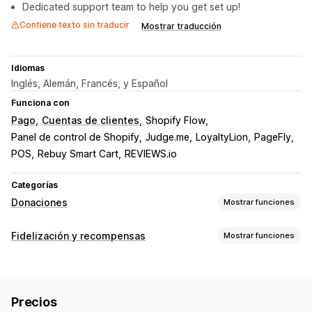
Dedicated support team to help you get set up!
Contiene texto sin traducir
Mostrar traducción
Idiomas
Inglés, Alemán, Francés, y Español
Funciona con
Pago
Cuentas de clientes
Shopify Flow
Panel de control de Shopify
Judge.me
LoyaltyLion
PageFly
POS
Rebuy Smart Cart
REVIEWS.io
Categorías
Donaciones
Mostrar funciones
Tipo de organización benéfica
Fidelización y recompensas
Mostrar funciones
Sin fines de lucro
Impacto social
Medioambiental
Tipos de programas
Compensación de carbono
Caridad personalizada
Programas de recompensas
Gestión de donaciones
Precios
Las recompensas que puedes ofrecer