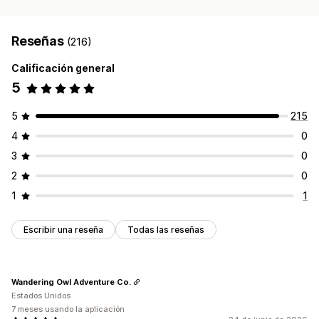
Reseñas
(216)
Calificación general
5
5
215
4
0
3
0
2
0
1
1
Escribir una reseña
Todas las reseñas
Wandering Owl Adventure Co.
Estados Unidos
7 meses usando la aplicación