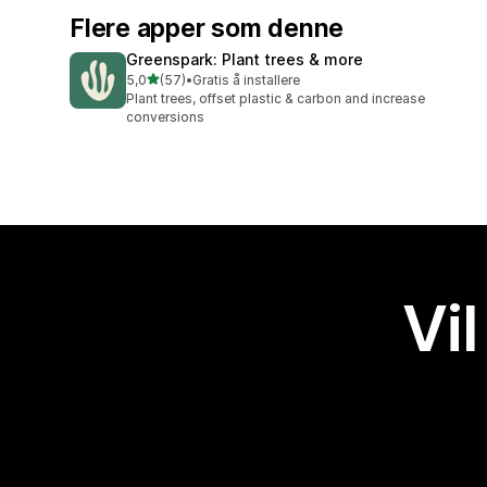
Flere apper som denne
Greenspark: Plant trees & more
av 5 stjerner
5,0
(57)
•
Gratis å installere
Totalt 57 omtaler
Plant trees, offset plastic & carbon and increase
conversions
Vil