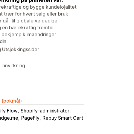
ærekraftige og bygge kundelojalitet
t trær for hvert salg eller bruk
 går til globale veldedige
 en bærekraftig fremtid.
og bekjemp klimaendringer
din
 Utsjekkingssider
 innvirkning
k (bokmål)
ify Flow
Shopify-administrator
udge.me
PageFly
Rebuy Smart Cart