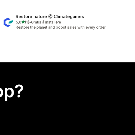
Restore nature @ Climategames
av 5 stjerner
5,0
(1)
•
Gratis å installere
Totalt 1 omtaler
Restore the planet and boost sales with every order
app?