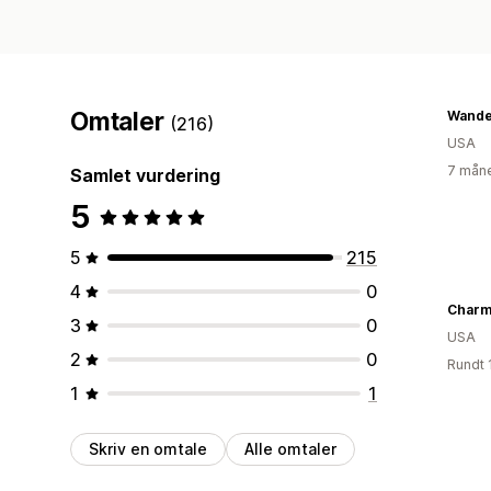
Omtaler
(216)
USA
7 måne
Samlet vurdering
5
5
215
4
0
Charm
3
0
USA
2
0
Rundt 
1
1
Skriv en omtale
Alle omtaler