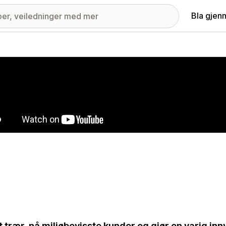
Bla gjen
ri med fremhevede bilder
t trær, nå miljøbevisste kunder og gjør en varig inn