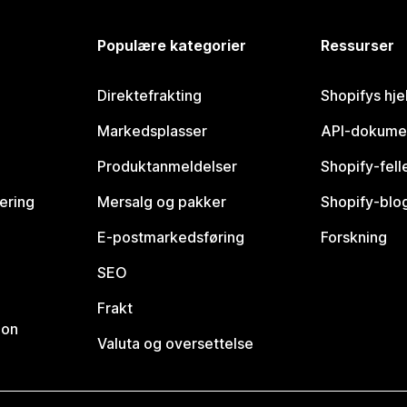
Populære kategorier
Ressurser
Direktefrakting
Shopifys hje
Markedsplasser
API-dokume
Produktanmeldelser
Shopify-fel
vering
Mersalg og pakker
Shopify-blo
E-postmarkedsføring
Forskning
SEO
Frakt
jon
Valuta og oversettelse