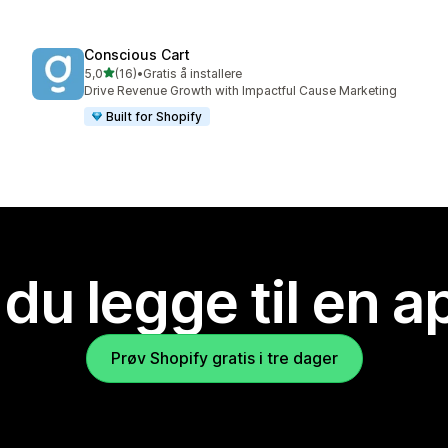
Conscious Cart
av 5 stjerner
5,0
(16)
•
Gratis å installere
Totalt 16 omtaler
Drive Revenue Growth with Impactful Cause Marketing
Built for Shopify
 du legge til en 
Prøv Shopify gratis i tre dager