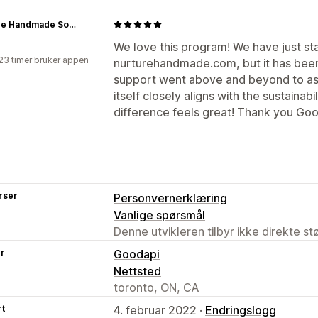
Nurture Handmade Soap Making Supplies
We love this program! We have just sta
23 timer bruker appen
nurturehandmade.com, but it has bee
support went above and beyond to ass
itself closely aligns with the sustaina
difference feels great! Thank you Go
rser
Personvernerklæring
Vanlige spørsmål
Denne utvikleren tilbyr ikke direkte s
er
Goodapi
Nettsted
toronto, ON, CA
rt
4. februar 2022 ·
Endringslogg