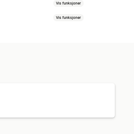
Vis funksjoner
Vis funksjoner
Miljøorganisasjon
ig organisasjon
løp
Avrundingsbeløp
Donasjonsmål
l deling
Effektsporing
Analyse
ramtillegg for donasjoner
ert kode