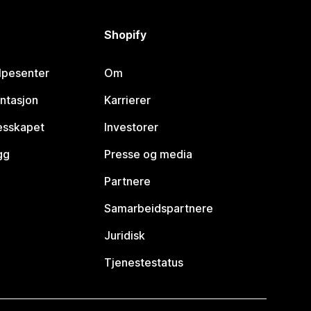
Shopify
lpesenter
Om
ntasjon
Karrierer
lesskapet
Investorer
gg
Presse og media
Partnere
Samarbeidspartnere
Juridisk
Tjenestestatus