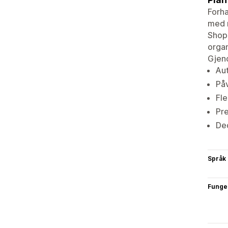
Forha
med m
Shopi
organ
Gjeno
Aut
Påv
Fle
Pre
Ded
Språk
Funge