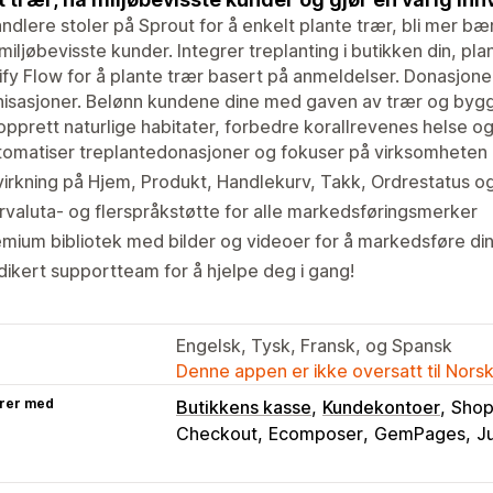
ndlere stoler på Sprout for å enkelt plante trær, bli mer b
iljøbevisste kunder. Integrer treplanting i butikken din, plan
fy Flow for å plante trær basert på anmeldelser. Donasjoner
isasjoner. Belønn kundene dine med gaven av trær og bygg
pprett naturlige habitater, forbedre korallrevenes helse 
omatiser treplantedonasjoner og fokuser på virksomheten 
irkning på Hjem, Produkt, Handlekurv, Takk, Ordrestatus og
rvaluta- og flerspråkstøtte for alle markedsføringsmerker
mium bibliotek med bilder og videoer for å markedsføre din
ikert supportteam for å hjelpe deg i gang!
Engelsk, Tysk, Fransk, og Spansk
Denne appen er ikke oversatt til Nors
rer med
Butikkens kasse
Kundekontoer
Shop
Checkout
Ecomposer
GemPages
J