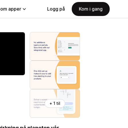
nom apper
Logg på
Kom i gang
+ 1 til
virkning på planeten vår.