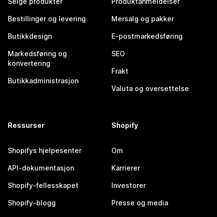
Selge produkter
Produktanmeldelser
Bestillinger og levering
Mersalg og pakker
Butikkdesign
E-postmarkedsføring
Markedsføring og
SEO
konvertering
Frakt
Butikkadministrasjon
Valuta og oversettelse
Ressurser
Shopify
Shopifys hjelpesenter
Om
API-dokumentasjon
Karrierer
Shopify-fellesskapet
Investorer
Shopify-blogg
Presse og media