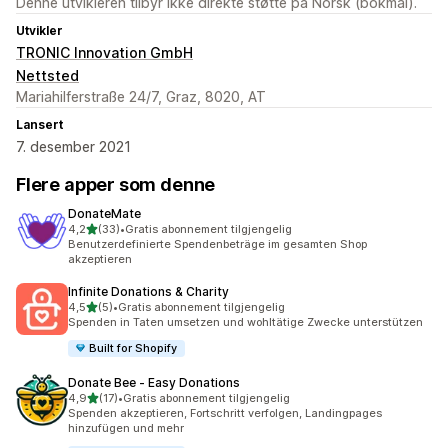
Denne utvikleren tilbyr ikke direkte støtte på Norsk (bokmål).
Utvikler
TRONIC Innovation GmbH
Nettsted
Mariahilferstraße 24/7, Graz, 8020, AT
Lansert
7. desember 2021
Flere apper som denne
DonateMate
av 5 stjerner
4,2
(33)
•
Gratis abonnement tilgjengelig
Totalt 33 omtaler
Benutzerdefinierte Spendenbeträge im gesamten Shop
akzeptieren
Infinite Donations & Charity
av 5 stjerner
4,5
(5)
•
Gratis abonnement tilgjengelig
Totalt 5 omtaler
Spenden in Taten umsetzen und wohltätige Zwecke unterstützen
Built for Shopify
Donate Bee ‑ Easy Donations
av 5 stjerner
4,9
(17)
•
Gratis abonnement tilgjengelig
Totalt 17 omtaler
Spenden akzeptieren, Fortschritt verfolgen, Landingpages
hinzufügen und mehr