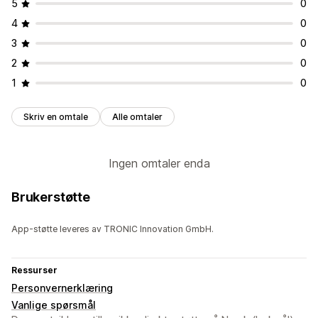
5
0
4
0
3
0
2
0
1
0
Skriv en omtale
Alle omtaler
Ingen omtaler enda
Brukerstøtte
App-støtte leveres av TRONIC Innovation GmbH.
Ressurser
Personvernerklæring
Vanlige spørsmål