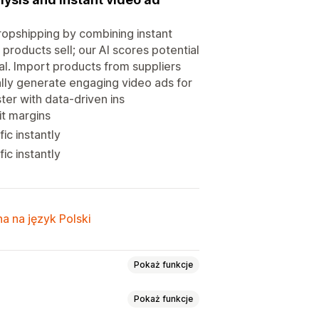
dropshipping by combining instant
products sell; our AI scores potential
al. Import products from suppliers
ically generate engaging video ads for
ster with data-driven ins
it margins
ic instantly
ic instantly
a na język Polski
Pokaż funkcje
Pokaż funkcje
om i ogród
Zdrowie i uroda