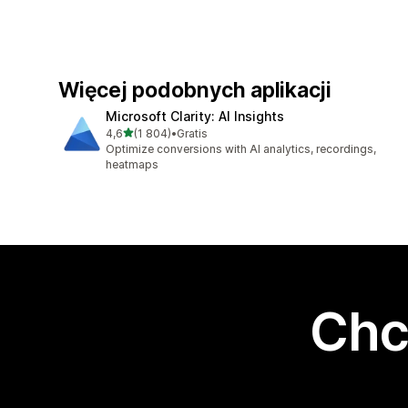
Więcej podobnych aplikacji
Microsoft Clarity: AI Insights
na 5 gwiazdek
4,6
(1 804)
•
Gratis
Łączna liczba recenzji: 1804
Optimize conversions with AI analytics, recordings,
heatmaps
Chc