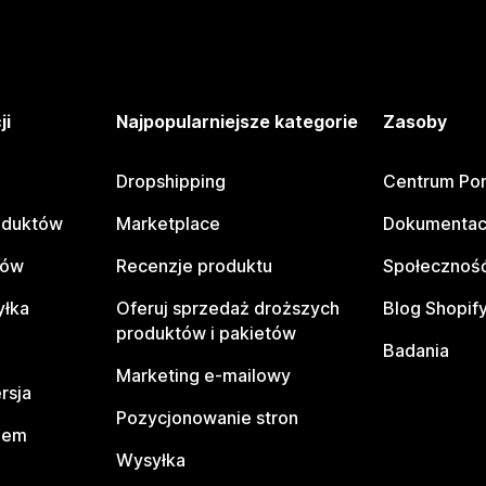
ji
Najpopularniejsze kategorie
Zasoby
Dropshipping
Centrum Po
oduktów
Marketplace
Dokumentac
tów
Recenzje produktu
Społeczność
yłka
Oferuj sprzedaż droższych
Blog Shopif
produktów i pakietów
Badania
Marketing e-mailowy
rsja
Pozycjonowanie stron
pem
Wysyłka