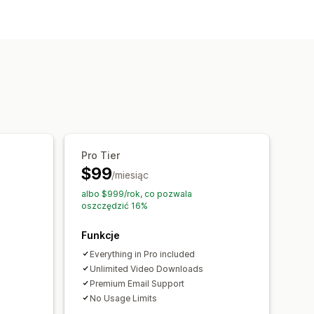
wki i gry
Produkty dla niemowląt
erząt
Meble
Biznes i biuro
Sprzęt
Pro Tier
$99
/miesiąc
albo $999/rok, co pozwala
oszczędzić 16%
Funkcje
Everything in Pro included
Unlimited Video Downloads
Premium Email Support
No Usage Limits