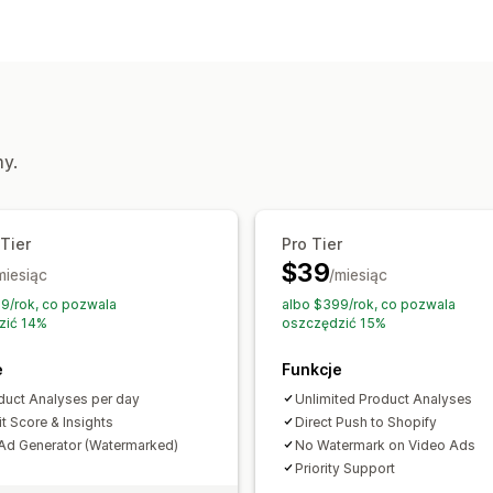
Marketing i sprzedaż
Elektronika
Sztuka i rękodzieło
Zaba
Analiza AI
Produkty sportowe
Produkty dla zwi
Dojrzałe produkty
Miejsca pozyskiwania
my.
Chiny
Stany Zjednoczone
 Tier
Pro Tier
$39
miesiąc
/miesiąc
9/rok, co pozwala
albo $399/rok, co pozwala
zić 14%
oszczędzić 15%
e
Funkcje
duct Analyses per day
Unlimited Product Analyses
it Score & Insights
Direct Push to Shopify
Ad Generator (Watermarked)
No Watermark on Video Ads
Priority Support