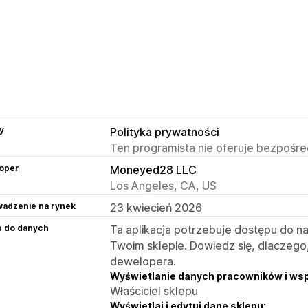
y
Polityka prywatności
Ten programista nie oferuje bezpośred
oper
Moneyed28 LLC
Los Angeles, CA, US
adzenie na rynek
23 kwiecień 2026
p do danych
Ta aplikacja potrzebuje dostępu do n
Twoim sklepie. Dowiedz się, dlaczego
dewelopera.
Wyświetlanie danych pracowników i ws
Właściciel sklepu
Wyświetlaj i edytuj dane sklepu: