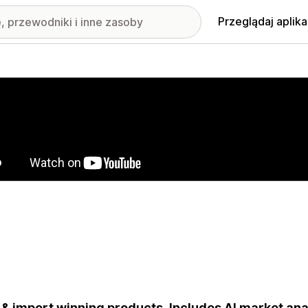
Przeglądaj aplika
nione obrazy w galerii
 & import winning products. Includes AI market ana