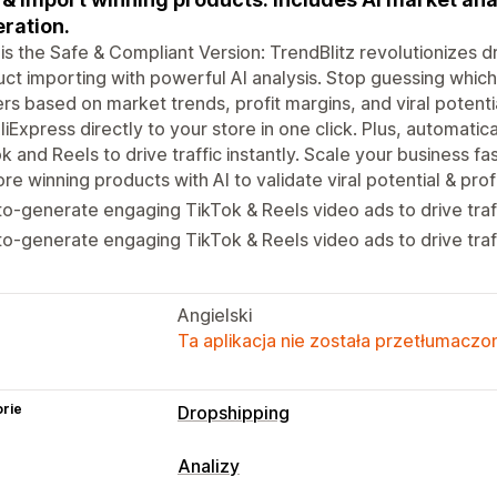
ration.
is the Safe & Compliant Version: TrendBlitz revolutionizes 
ct importing with powerful AI analysis. Stop guessing which 
rs based on market trends, profit margins, and viral potenti
AliExpress directly to your store in one click. Plus, automat
k and Reels to drive traffic instantly. Scale your business fa
re winning products with AI to validate viral potential & prof
o-generate engaging TikTok & Reels video ads to drive traff
o-generate engaging TikTok & Reels video ads to drive traff
Angielski
Ta aplikacja nie została przetłumaczon
rie
Dropshipping
Produkty, które możesz sprzedawać
Analizy
Ubrania i akcesoria
Torby i walizki
D