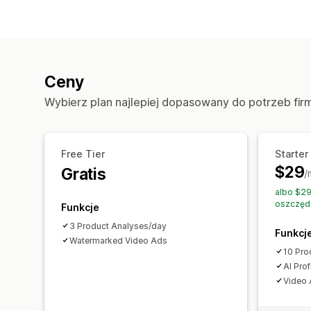
Ceny
Wybierz plan najlepiej dopasowany do potrzeb fir
Free Tier
Starter
$29
Gratis
/
albo $29
oszczęd
Funkcje
3 Product Analyses/day
Funkcj
Watermarked Video Ads
10 Pro
AI Prof
Video 