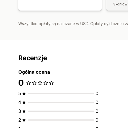
3-dniow
Wszystkie opłaty są naliczane w USD. Opłaty cykliczne i 
Recenzje
Ogólna ocena
0
5
0
4
0
3
0
2
0