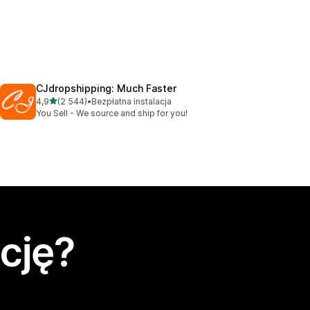
CJdropshipping: Much Faster
na 5 gwiazdek
4,9
(2 544)
•
Bezpłatna instalacja
Łączna liczba recenzji: 2544
You Sell - We source and ship for you!
cję?