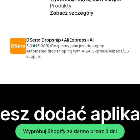
Produkty
Zobacz szczegóły
DSers: Dropship+AliExpress+AI
na 5 gwiazdek
5,0
(5 908)
•
Bezpłatny plan jest dostępny
Łączna liczba recenzji: 5908
Automated dropshipping with AI&AliExpress/Alibaba/US
supplier
esz dodać aplika
Wypróbuj Shopify za darmo przez 3 dni