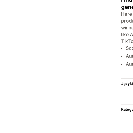
gene
Here 
produ
winne
like 
TikTo
Sco
Aut
Aut
Języki
Katego