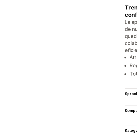
Tren
conf
La ap
de nu
queda
colab
efici
At
Reg
Tot
Sprac
Kompat
Kateg