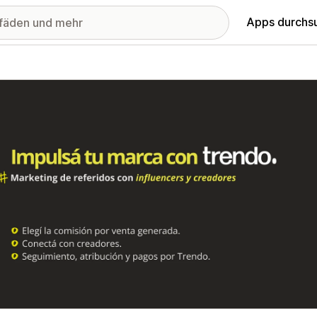
Apps durchs
stellte Bildergalerie