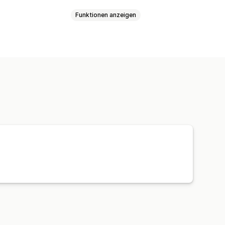
Funktionen anzeigen
provision
hes Tracking
Kollektionslinks
Influencer:innen und Affiliates
n
Interaktionskennzahlen
Tracking
Dashboards