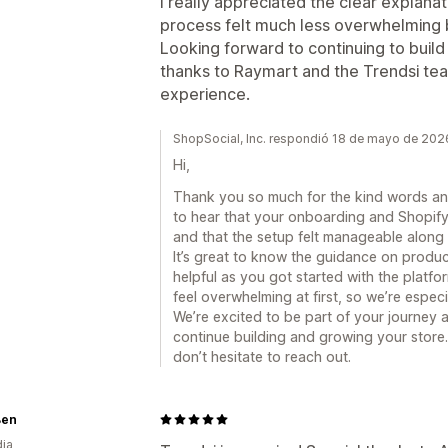
I really appreciated the clear explan
process felt much less overwhelming 
Looking forward to continuing to build
thanks to Raymart and the Trendsi te
experience.
ShopSocial, Inc. respondió 18 de mayo de 202
Hi,
Thank you so much for the kind words and
to hear that your onboarding and Shopify
and that the setup felt manageable along
It’s great to know the guidance on produc
helpful as you got started with the pla
feel overwhelming at first, so we’re espec
We’re excited to be part of your journey
continue building and growing your store.
don’t hesitate to reach out.
Ben
dia