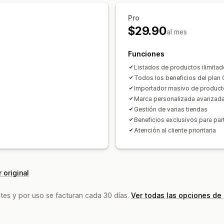
Etiqueta blanca
Envío masivo
Envíos
Pro
Múltiples envíos
Actualizaciones en 
$29.90
al mes
Seguimiento de pedidos
Funciones
Listados de productos ilimita
Todos los beneficios del plan 
Importador masivo de produc
Marca personalizada avanzad
Gestión de varias tiendas
Beneficios exclusivos para par
Atención al cliente prioritaria
 original
tes y por uso se facturan cada 30 días.
Ver todas las opciones de