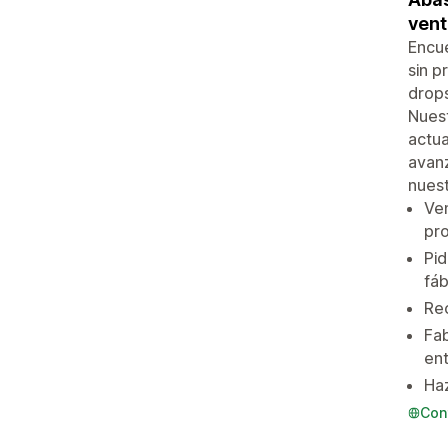
vent
Encue
sin p
drops
Nuest
actua
avanz
nuest
Ve
pro
Pid
fáb
Rec
Fab
ent
Ha
Con