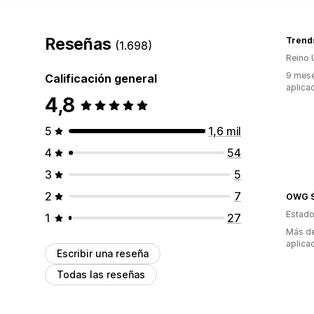
Reseñas
Trend
(1.698)
Reino 
9 mese
Calificación general
aplica
4,8
5
1,6 mil
4
54
3
5
2
7
OWG S
Estado
1
27
Más de
aplica
Escribir una reseña
Todas las reseñas