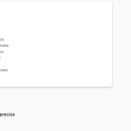
Preparación general
tiempo real
Precios inclusivos
dos
Gratis
tos
a
tners
 precios