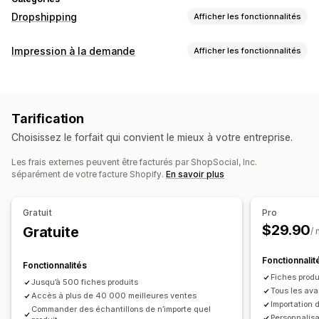
Dropshipping
Afficher les fonctionnalités
Les produits que vous pouvez vendre
Impression à la demande
Afficher les fonctionnalités
Vêtements et accessoires
Sacs et bagages
Personnalisation de produit
Maison et jardin
Santé et beauté
Produits pour bébés
Étiquettes de marque privée
Emballage personnalisé
Articles de sport
Tarification
Outils de conception
Générateur de maquette
Emplacements d’approvisionnement
Choisissez le forfait qui convient le mieux à votre entreprise.
Encarts informatifs
Personnalisation
Chine
Mexique
États-Unis
Modèles personnalisés
Les frais externes peuvent être facturés par ShopSocial, Inc.
séparément de votre facture Shopify.
En savoir plus
Produits
Impression intégrale
Sacs
Vêtements
Éco-responsable
Gratuit
Pro
$29.90
Options d’expédition
Gratuite
/
Étiquette anonyme
Expédition groupée
Fonctionnalit
Fonctionnalités
Expédition économique
Fiches produi
Jusqu’à 500 fiches produits
Traitement des commandes à l’international
Tous les ava
Accès à plus de 40 000 meilleures ventes
Expédition multiple
Mises à jour en temps réel
Importation 
Commander des échantillons de n’importe quel
Personnalis