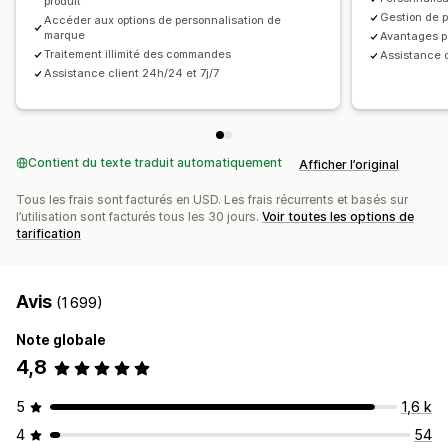
produit
Tarification inclusive
Suivi des commandes
Gestion de p
Accéder aux options de personnalisation de
marque
Avantages p
Traitement illimité des commandes
Assistance cl
Assistance client 24h/24 et 7j/7
Contient du texte traduit automatiquement
Afficher l’original
Tous les frais sont facturés en USD. Les frais récurrents et basés sur
l’utilisation sont facturés tous les 30 jours.
Voir toutes les options de
tarification
Avis
(1 699)
Note globale
4,8
5
1,6 k
4
54