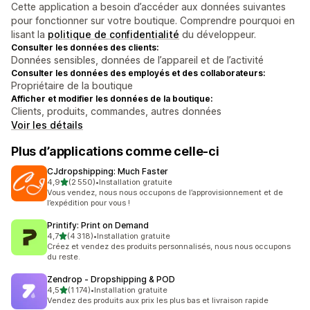
Cette application a besoin d’accéder aux données suivantes
pour fonctionner sur votre boutique. Comprendre pourquoi en
lisant la
politique de confidentialité
du développeur.
Consulter les données des clients:
Données sensibles, données de l’appareil et de l’activité
Consulter les données des employés et des collaborateurs:
Propriétaire de la boutique
Afficher et modifier les données de la boutique:
Clients, produits, commandes, autres données
Voir les détails
Plus d’applications comme celle-ci
CJdropshipping: Much Faster
étoile(s) sur 5
4,9
(2 550)
•
Installation gratuite
2550 avis au total
Vous vendez, nous nous occupons de l’approvisionnement et de
l’expédition pour vous !
Printify: Print on Demand
étoile(s) sur 5
4,7
(4 318)
•
Installation gratuite
4318 avis au total
Créez et vendez des produits personnalisés, nous nous occupons
du reste.
Zendrop ‑ Dropshipping & POD
étoile(s) sur 5
4,5
(1 174)
•
Installation gratuite
1174 avis au total
Vendez des produits aux prix les plus bas et livraison rapide