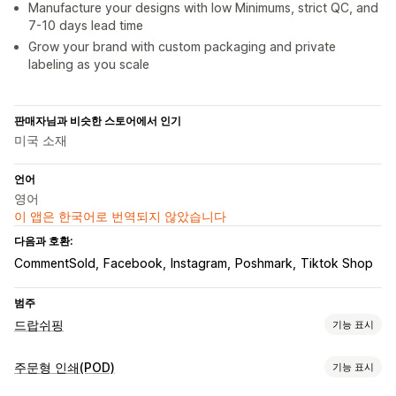
Manufacture your designs with low Minimums, strict QC, and
7-10 days lead time
Grow your brand with custom packaging and private
labeling as you scale
판매자님과 비슷한 스토어에서 인기
미국 소재
언어
영어
이 앱은 한국어로 번역되지 않았습니다
다음과 호환:
CommentSold
Facebook
Instagram
Poshmark
Tiktok Shop
범주
드랍쉬핑
기능 표시
판매할 수 있는 제품
주문형 인쇄(POD)
기능 표시
의류 및 액세서리
가방 및 여행가방
집 및 정원
건강 및 뷰티