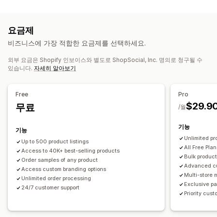
제품 맞춤 설정
유아 제품
스포츠 제품
자사 브랜드
사용자 지정 패키지
디자인 도구
실물 모형 생성기
조달(소싱) 위치
요금제
사은품
개인 맞춤 설정
사용자 지정 템플릿
멕시코
미국
중국
비즈니스에 가장 적합한 요금제를 선택하세요.
제품
외부 요금은 Shopify 인보이스와 별도로 ShopSocial, Inc. 명의로 청구될 수
전체 인쇄
가방
의류
친환경
있습니다.
자세히 알아보기
배송 옵션
브랜드 없는 제품
대량 배송
친환경 배송
전체 주문 처리
Free
Pro
$29.9
멀티 배송
무료
실시간 업데이트
포괄적 가격 책정
주문 추적
/월
기능
기능
Unlimited pr
Up to 500 product listings
All Free Plan
Access to 40K+ best-selling products
Bulk product
Order samples of any product
Advanced c
Access custom branding options
Multi-store
Unlimited order processing
Exclusive pa
24/7 customer support
Priority cus