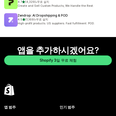
별 5개 중
4.7
(4,329)
•
무료 설치
총 리뷰 4329개
Create and Sell Custom Products, We Handle the Rest.
Zendrop: AI Dropshipping & POD
별 5개 중
4.5
(1,169)
•
무료 설치
총 리뷰 1169개
High-profit products. US suppliers. Fast fulfillment. POD.
앱을 추가하시겠어요?
Shopify 3일 무료 체험
앱 범주
인기 범주