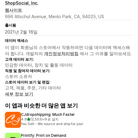
ShopSocial, Inc.
웹사이트
996 Altschul Avenue, Menlo Park, CA, 94025, US
출시됨
2021년 2월 16일
데이터 액세스
이 앱이 회원님의 스토어에서 작동하려면 다음 데이터에 액세스해
야 합니다. 개발자의
개인정보처리방침
에서 그 이유를 알아보세요.
고객 데이터 보기:
민감한 데이터, 장치 및 활동 데이터
직원 및 참여자 데이터 보기:
스토어 소유자
스토어 데이터 보기 및 편집:
고객, 제품, 주문, 기타 데이터
세부 정보 보기
이 앱과 비슷한 더 많은 앱 보기
CJdropshipping: Much Faster
별 5개 중
4.9
(2,553)
•
무료 설치
총 리뷰 2553개
You Sell - We source and ship for you!
Printify: Print on Demand