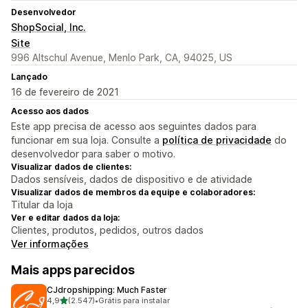
Desenvolvedor
ShopSocial, Inc.
Site
996 Altschul Avenue, Menlo Park, CA, 94025, US
Lançado
16 de fevereiro de 2021
Acesso aos dados
Este app precisa de acesso aos seguintes dados para
funcionar em sua loja. Consulte a
política de privacidade
do
desenvolvedor para saber o motivo.
Visualizar dados de clientes:
Dados sensíveis, dados de dispositivo e de atividade
Visualizar dados de membros da equipe e colaboradores:
Titular da loja
Ver e editar dados da loja:
Clientes, produtos, pedidos, outros dados
Ver informações
Mais apps parecidos
CJdropshipping: Much Faster
de 5 estrelas
4,9
(2.547)
•
Grátis para instalar
2547 avaliações ao todo