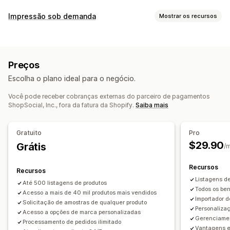
Produtos que você pode vender
Impressão sob demanda
Mostrar os recursos
Vestuário e acessórios
Bolsas e malas
Casa e jardim
Personalização de produto
Saúde e beleza
Produtos para bebês
Produtos esportivos
Marcas próprias
Embalagem personalizada
Locais para aquisição de produtos
Preços
Ferramentas de design
Gerador de simulação
China
Estados Unidos
México
Escolha o plano ideal para o negócio.
Embalagens
Personalização
Modelos personalizados
Você pode receber cobranças externas do parceiro de pagamentos
Produtos
ShopSocial, Inc., fora da fatura da Shopify.
Saiba mais
Impressão total
Bolsas
Itens de vestuário
Ecológico
Opções de frete
Gratuito
Pro
$29.90
Marca branca
Grátis
Frete em lote
Frete ecológico
/
Processamento de pedidos global
Frete múltiplo
Recursos
Recursos
Atualizações em tempo real
Preço inclusivo
Listagens de
Até 500 listagens de produtos
Acompanhamento de pedido
Todos os ben
Acesso a mais de 40 mil produtos mais vendidos
Importador 
Solicitação de amostras de qualquer produto
Personaliza
Acesso a opções de marca personalizadas
Gerenciamen
Processamento de pedidos ilimitado
Vantagens e