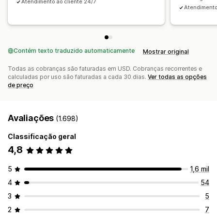
Atendimento ao cliente 24/7
Atendimento 
Contém texto traduzido automaticamente
Mostrar original
Todas as cobranças são faturadas em USD. Cobranças recorrentes e
calculadas por uso são faturadas a cada 30 dias.
Ver todas as opções
de preço
Avaliações
(1.698)
Classificação geral
4,8
5
1,6 mil
4
54
3
5
2
7