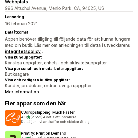
Webbplats
996 Altschul Avenue, Menlo Park, CA, 94025, US
Lansering
16 februari 2021
Dataåtkomst
Appen behöver tillgång till följande data för att kunna fungera
med din butik. Läs mer om anledningen till detta i utvecklarens
integritetspolicy
.
Visa kunduppgifter:
Känsliga uppgifter, enhets- och aktivitetsuppgifter
Visa personal- och medarbetaruppgifter:
Butiksägare
Visa och redigera butiksuppgifter:
Kunder, produkter, ordrar, övriga uppgifter
Mer information
Fler appar som den här
CJdropshipping: Much Faster
av 5 stjärnor
4,9
(2 552)
•
Gratis att installera
2552 recensioner totalt
Du säljer – vi anskaffar och skickar åt dig!
Printify: Print on Demand
av 5 stjärnor