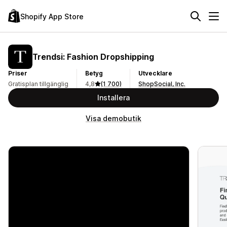
Shopify App Store
Trendsi: Fashion Dropshipping
Priser
Betyg
Utvecklare
Gratisplan tillgänglig
4,8
(1 700)
ShopSocial, Inc.
Installera
Visa demobutik