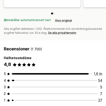
Innehåller automatöversatt text
Visa original
Alla avgifter debiteras i USD. Återkommande och användningsbaserade
avgifter faktureras var 30:e dag.
Se alla prisalternativ
Recensioner
(1 700)
Helhetsomdöme
4,8
5
1,6 tn
4
54
3
5
2
7
1
27