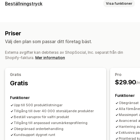
Vilka produkter du kan köpa in
Beställningstryck
Visa funktioner
Kläder och accessoarer
Väskor och bagage
Produktanpassning
Hem och trädgård
Hälsa och skönhet
Babyprodukter
Privata etiketter
Anpassad paketering
Designverktyg
Sportprodukter
Priser
Generator för modellering
Förpackningar
Inköpsställen
Välj den plan som passar ditt företag bäst.
Personlig anpassning
Anpassade mallar
Kina
Mexiko
USA
Externa avgifter kan debiteras av ShopSocial, Inc. separat från din
Produkter
Shopify-faktura.
Mer information
All-over-print
Väskor
Apparel
Miljövänligt
Leveransalternativ
Gratis
Pro
$29.90
Vit etikett
Gratis
Bulkleverans
Ekologisk leverans
/
Global leverans
Multi-leverans
Uppdateringar i realtid
Funktioner
Funktioner
Inkluderande prissättning
Orderspårning
Obegränsat a
Upp till 500 produktlistningar
Alla förmåne
Tillgång till över 40 000 storsäljande produkter
Massimport 
Beställ varuprov för valfri produkt
Avancerad a
Tillgång till anpassad varumärkesprofilering
Hantering av
Obegränsad orderbehandling
Exklusiva p
Kundsupport dygnet runt
Prioriterad 