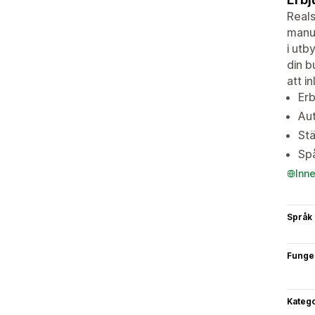
Reals
manue
i utb
din b
att i
Erb
Aut
Stä
Spå
Inn
Språk
Funge
Katego