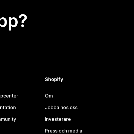
app?
Shopify
lpcenter
Om
ntation
Jobba hos oss
mmunity
Investerare
Press och media