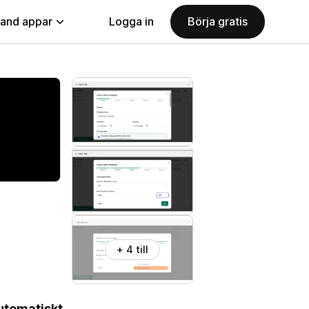
land appar
Logga in
Börja gratis
+ 4 till
utomatiskt.