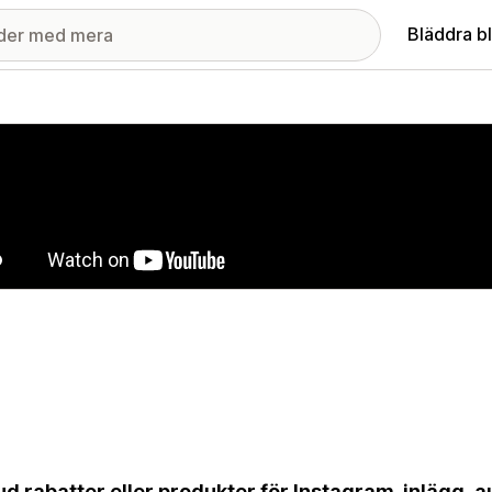
Bläddra b
ri med utvalda bilder
ud rabatter eller produkter för Instagram-inlägg, a