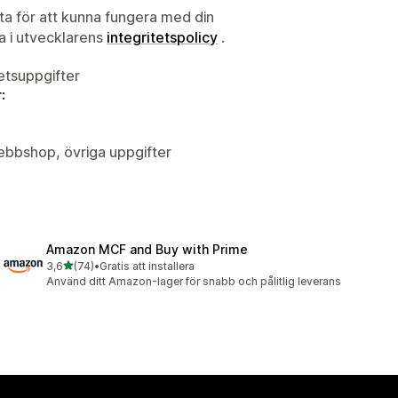
ata för att kunna fungera med din
ta i utvecklarens
integritetspolicy
.
tetsuppgifter
:
Webbshop, övriga uppgifter
Amazon MCF and Buy with Prime
av 5 stjärnor
3,6
(74)
•
Gratis att installera
74 recensioner totalt
Använd ditt Amazon-lager för snabb och pålitlig leverans