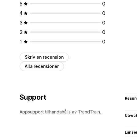
5
0
4
0
3
0
2
0
1
0
Skriv en recension
Alla recensioner
Support
Resur
Appsupport tillhandahålls av TrendTrain.
Utvec
Lanse