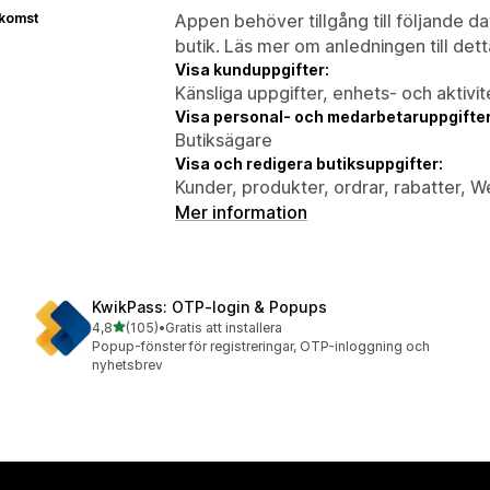
tkomst
Appen behöver tillgång till följande d
butik. Läs mer om anledningen till det
Visa kunduppgifter:
Känsliga uppgifter, enhets- och aktivi
Visa personal- och medarbetaruppgifter
Butiksägare
Visa och redigera butiksuppgifter:
Kunder, produkter, ordrar, rabatter, 
Mer information
KwikPass: OTP‑login & Popups
av 5 stjärnor
4,8
(105)
•
Gratis att installera
105 recensioner totalt
Popup-fönster för registreringar, OTP-inloggning och
nyhetsbrev