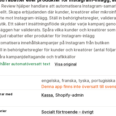
 Review hjälper handlare att automatisera Instagram-samarb
llt. Skapa erbjudanden där kunder, kreatörer eller mikroinf
yte mot Instagram-inlägg. Ställ in behörighetsregler, valider
utik. Ett säkert insättningsflöde skyddar varje kampanj genom
nläggen har validerats. Spåra vilka kunder och kreatörer som dri
jud rabatter eller produkter för Instagram-inlägg
omatisera innehållskampanjer på Instagram från butiken
ll in behörighetsregler för kunder och kreatörer (antal följare
ra kampanjdeltagande och trafikkällor
ehåller automatöversatt text
Visa original
engelska, franska, tyska, portugisiska
Denna app finns inte översatt till sven
rar med
Kassa
Shopify-admin
rier
Socialt förtroende – övrigt