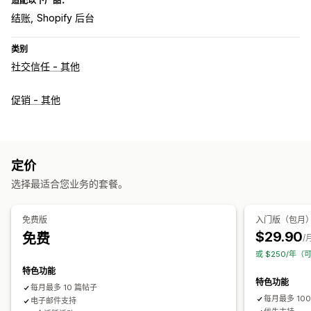
适配以下产品：
结账
Shopify 后台
类别
社交信任 - 其他
促销 - 其他
定价
选择最适合您业务的套餐。
免费版
入门版（包月
$29.90
免费
/
或 $250/年（
特色功能
特色功能
每月最多 10 篇帖子
每月最多 10
电子邮件支持