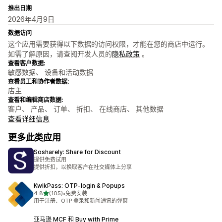
推出日期
2026年4月9日
数据访问
这个应用需要获得以下数据的访问权限，才能在您的商店中运行。
如需了解原因，请查阅开发人员的
隐私政策
。
查看客户数据:
敏感数据、 设备和活动数据
查看员工和协作者数据:
店主
查看和编辑商店数据:
客户、 产品、 订单、 折扣、 在线商店、 其他数据
查看详细信息
更多此类应用
Sosharely: Share for Discount
提供免费试用
提供折扣，以换取客户在社交媒体上分享
KwikPass: OTP‑login & Popups
星（满分 5 星）
4.8
(105)
•
免费安装
总共 105 条评论
用于注册、OTP 登录和新闻通讯的弹窗
亚马逊 MCF 和 Buy with Prime