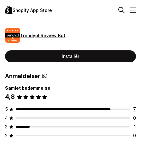
Shopify App Store
Trendyol Review Bot
Installér
Anmeldelser
(8)
Samlet bedømmelse
4,8
5
7
4
0
3
1
2
0