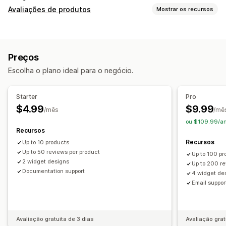
Avaliações de produtos
Mostrar os recursos
Opções de exibição
Depoimentos
Avaliações por fotos
Preços
Avaliações por estrelas
Carrosséis
Galerias de mídia
Escolha o plano ideal para o negócio.
Layout de grade
Abas ou barras laterais
Filtragem
Maneiras de obter avaliações
Starter
Pro
Pop-ups
Formulários
$4.99
$9.99
/mês
/mê
ou $109.99/an
Recursos
Recursos
Up to 10 products
Up to 50 reviews per product
Up to 100 pr
2 widget designs
Up to 200 re
Documentation support
4 widget de
Email suppor
Avaliação gratuita de 3 dias
Avaliação grat