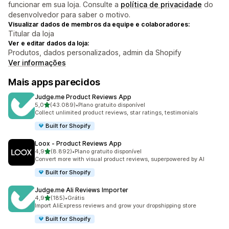
funcionar em sua loja. Consulte a
política de privacidade
do
desenvolvedor para saber o motivo.
Visualizar dados de membros da equipe e colaboradores:
Titular da loja
Ver e editar dados da loja:
Produtos, dados personalizados, admin da Shopify
Ver informações
Mais apps parecidos
Judge.me Product Reviews App
de 5 estrelas
5,0
(43.089)
•
Plano gratuito disponível
43089 avaliações ao todo
Collect unlimited product reviews, star ratings, testimonials
Built for Shopify
Loox ‑ Product Reviews App
de 5 estrelas
4,9
(8.892)
•
Plano gratuito disponível
8892 avaliações ao todo
Convert more with visual product reviews, superpowered by AI
Built for Shopify
Judge.me Ali Reviews Importer
de 5 estrelas
4,9
(185)
•
Grátis
185 avaliações ao todo
Import AliExpress reviews and grow your dropshipping store
Built for Shopify