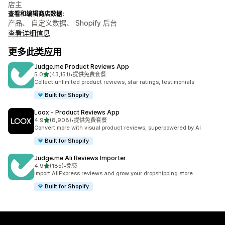
店主
查看和编辑商店数据:
产品、 自定义数据、 Shopify 后台
查看详细信息
更多此类应用
Judge.me Product Reviews App
星（满分 5 星）
5.0
(43,151)
•
提供免费套餐
总共 43151 条评论
Collect unlimited product reviews, star ratings, testimonials
Built for Shopify
Loox ‑ Product Reviews App
星（满分 5 星）
4.9
(8,908)
•
提供免费套餐
总共 8908 条评论
Convert more with visual product reviews, superpowered by AI
Built for Shopify
Judge.me Ali Reviews Importer
星（满分 5 星）
4.9
(185)
•
免费
总共 185 条评论
Import AliExpress reviews and grow your dropshipping store
Built for Shopify