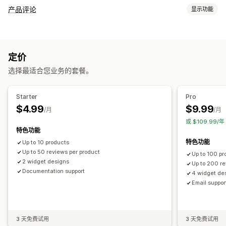
产品评论
显示功能
展示选项
客户推荐语
图片评论
星级评分
轮播
媒体图库
网格布局
定价
标签或侧边栏
筛选
选择最适合您业务的套餐。
收集评论的方式
弹出窗口
表单
Starter
Pro
$4.99
$9.99
/月
/月
或 $109.99
特色功能
特色功能
Up to 10 products
Up to 50 reviews per product
Up to 100 pr
2 widget designs
Up to 200 re
Documentation support
4 widget de
Email suppor
3 天免费试用
3 天免费试用