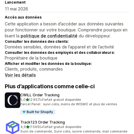
Lancement
11 mai 2026
Accès aux données
Cette application a besoin d’accéder aux données suivantes
pour fonctionner sur votre boutique. Comprendre pourquoi en
lisant la
politique de confidentialité
du développeur.
Consulter les données des clients:
Données sensibles, données de l’appareil et de l’activité
Consulter les données des employés et des collaborateurs:
Propriétaire de la boutique
Afficher et modifier les données de la boutique:
Clients, produits, commandes
Voir les détails
Plus d’applications comme celle-ci
CWILL Order Tracking
étoile(s) sur 5
5,0
(2 857)
•
Forfait gratuit disponible
2857 avis au total
Parcel Panel : suivi colis, moins de WISMO et plus de ventes
Built for Shopify
Track123 Order Tracking
étoile(s) sur 5
4,9
(1 569)
•
Forfait gratuit disponible
1569 avis au total
Suivi de commande, Suivi colis, suivre commande, mail commande