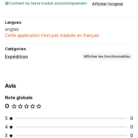
Contient du texte traduit automatiquement
Afficher l’original
Langues
anglais
Cette application n’est pas traduite en français
Catégories
Expédition
Afficher les fonctionnalités
Étiquettes et emballages
Création d’étiquette
Impression en bloc
Avis
Validation de l’adresse
Documents personnalisés
Étiquettes de retour
Sélection du transporteur
Note globale
Frais d’expédition
0
Gestion des expéditions
5
0
Suivi en temps réel
Mises à jour des commandes
4
0
3
0