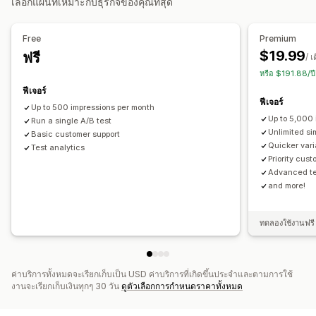
เลือกแผนที่เหมาะกับธุรกิจของคุณที่สุด
การตลาดและการขาย
การติดตามการซื้อ
การวิเคราะห์ช่องทาง
Free
Premium
$19.99
ฟรี
ภาพและรายงาน
/ เ
หรือ $191.88/ป
แดชบอร์ดการวิเคราะห์
การเปรียบเทียบ
รายงานที่กำหนดเอง
ฟีเจอร์
การวิเคราะห์ในอดีต
ฟีเจอร์
Up to 500 impressions per month
Up to 5,000
Run a single A/B test
Unlimited si
Basic customer support
Quicker var
Test analytics
Priority cus
Advanced te
and more!
ทดลองใช้งานฟรี 
ค่าบริการทั้งหมดจะเรียกเก็บเป็น USD ค่าบริการที่เกิดขึ้นประจำและตามการใช้
งานจะเรียกเก็บเงินทุกๆ 30 วัน
ดูตัวเลือกการกำหนดราคาทั้งหมด