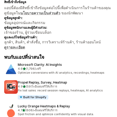
สิทธิ์เข้าถึงข้อมูล
แอปนี้ต้องมีสิทธิ์เข้าถึงข้อมูลต่อไปนี้เพื่อดำเนินการในร้านค้าของคุณ
ดูข้อมูลใน
นโยบายความเป็นส่วนตัว
ของนักพัฒนา
ดูข้อมูลลูกค้า:
ข้อมูลอุปกรณ์และกิจกรรม
ดูข้อมูลพนักงานและผู้มีส่วนร่วม:
เจ้าของร้าน, ผู้ร่วมเขียนบล็อก
ดูและแก้ไขข้อมูลร้านค้า:
ลูกค้า, สินค้า, คำสั่งซื้อ, การวิเคราะห์ร้านค้า, ร้านค้าออนไลน์
ดูรายละเอียด
พบกับแอปที่น่าสนใจ
Microsoft Clarity: AI Insights
เต็ม 5 ดาว
4.6
(1,798)
•
ฟรี
ทั้งหมด 1798 รีวิว
Optimize conversions with AI analytics, recordings, heatmaps
Propel Replay, Survey, Heatmap
เต็ม 5 ดาว
4.9
(597)
•
มีแผนฟรีให้บริการ
ทั้งหมด 597 รีวิว
Fix lost sales: record session replays, heatmaps, AI analytics
Built for Shopify
Lucky Orange Heatmaps & Replay
เต็ม 5 ดาว
4.7
(808)
•
มีแผนฟรีให้บริการ
ทั้งหมด 808 รีวิว
Spot friction and optimize confidently with visual data.