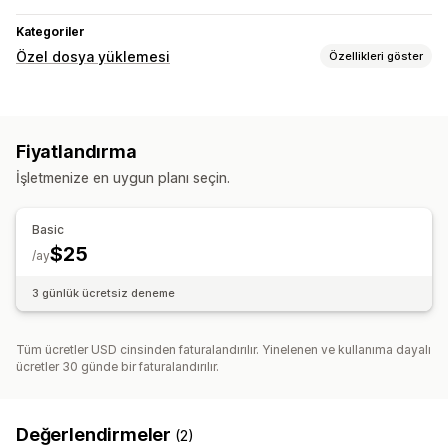
Kategoriler
Özel dosya yüklemesi
Özellikleri göster
Dosya türleri
PNG
Fiyatlandırma
Dosya yönetimi
İşletmenize en uygun planı seçin.
Görsel kırpma
Önizleme
Yazdırma
Basic
$25
/ay
3 günlük ücretsiz deneme
Tüm ücretler USD cinsinden faturalandırılır. Yinelenen ve kullanıma dayalı
ücretler 30 günde bir faturalandırılır.
Değerlendirmeler
(2)