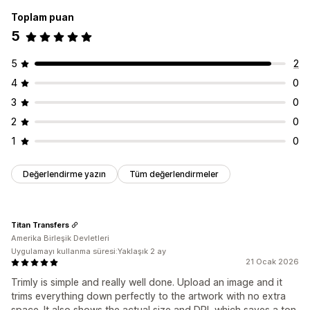
Toplam puan
5
5
2
4
0
3
0
2
0
1
0
Değerlendirme yazın
Tüm değerlendirmeler
Titan Transfers
Amerika Birleşik Devletleri
Uygulamayı kullanma süresi:Yaklaşık 2 ay
21 Ocak 2026
Trimly is simple and really well done. Upload an image and it
trims everything down perfectly to the artwork with no extra
space. It also shows the actual size and DPI, which saves a ton