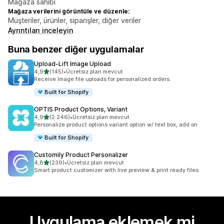
Mağaza sahibi
Mağaza verilerini görüntüle ve düzenle:
Müşteriler, ürünler, siparişler, diğer veriler
Ayrıntıları inceleyin
Buna benzer diğer uygulamalar
Upload‑Lift Image Upload
5 yıldız üzerinden
4,9
(145)
•
Ücretsiz plan mevcut
toplam 145 değerlendirme
Receive Image file uploads for personalized orders.
Built for Shopify
OPTIS Product Options, Variant
5 yıldız üzerinden
4,9
(2.246)
•
Ücretsiz plan mevcut
toplam 2246 değerlendirme
Personalize product options variant option w/ text box, add on
Built for Shopify
Customily Product Personalizer
5 yıldız üzerinden
4,8
(239)
•
Ücretsiz plan mevcut
toplam 239 değerlendirme
Smart product customizer with live preview & print ready files
Uygulama eklemek mi